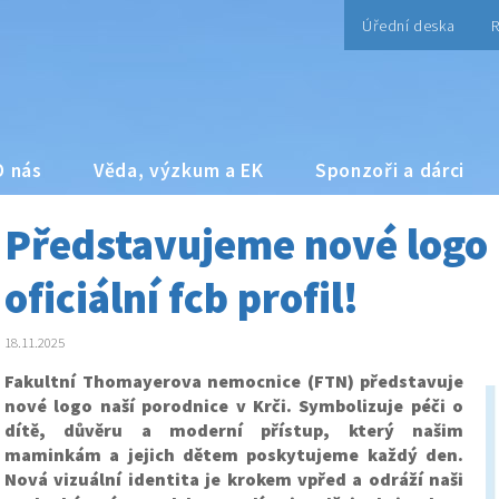
Úřední deska
R
O nás
Věda, výzkum a EK
Sponzoři a dárci
Představujeme nové logo 
oficiální fcb profil!
18.11.2025
Fakultní Thomayerova nemocnice (FTN) představuje
nové logo naší porodnice v Krči. Symbolizuje péči o
dítě, důvěru a moderní přístup, který našim
maminkám a jejich dětem poskytujeme každý den.
Nová vizuální identita je krokem vpřed a odráží naši