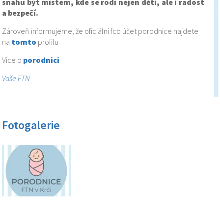
snahu být místem, kde se rodí nejen děti, ale i radost
a bezpečí.
Zároveň informujeme, že oficiální fcb účet porodnice najdete
na
tomto
profilu
Více o
porodnici
Vaše FTN
Fotogalerie