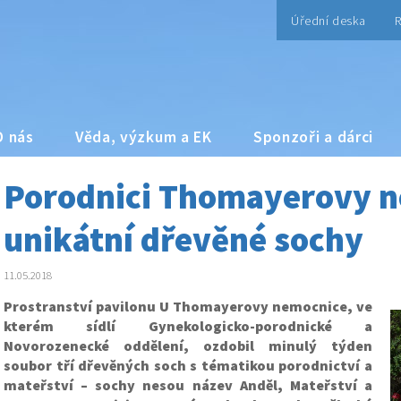
Úřední deska
R
O nás
Věda, výzkum a EK
Sponzoři a dárci
Porodnici Thomayerovy n
unikátní dřevěné sochy
11.05.2018
Prostranství pavilonu U Thomayerovy nemocnice, ve
kterém sídlí Gynekologicko-porodnické a
Novorozenecké oddělení, ozdobil minulý týden
soubor tří dřevěných soch s tématikou porodnictví a
mateřství – sochy nesou název Anděl, Mateřství a