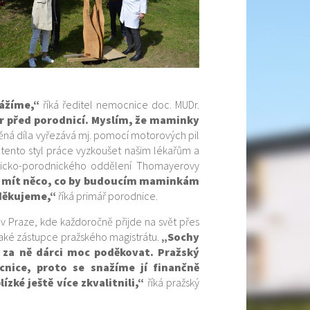
ážíme,“
říká ředitel nemocnice doc. MUDr.
tor před porodnicí. Myslím, že maminky
věná díla vyřezává mj. pomocí motorových pil
 tento styl práce vyzkoušet našim lékařům a
ogicko-porodnického oddělení Thomayerovy
cí mít něco, co by budoucím maminkám
 děkujeme,“
říká primář porodnice.
 Praze, kde každoročně přijde na svět přes
il také zástupce pražského magistrátu.
„Sochy
h za ně dárci moc poděkovat. Pražský
nice, proto se snažíme jí finančně
zké ještě více zkvalitnili,“
říká pražský