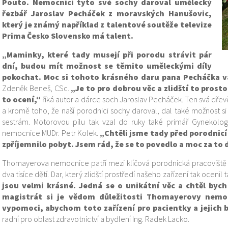
Pouto. Nemocnici tyto své sochy daroval umělecký
řezbář Jaroslav Pecháček z moravských Hanušovic,
který je známý například z talentové soutěže televize
Prima Česko Slovensko má talent.
„Maminky, které tady musejí při porodu strávit pár
dní, budou mít možnost se těmito uměleckými díly
pokochat. Moc si tohoto krásného daru pana Pecháčka v
Zdeněk Beneš, CSc.
„Je to pro dobrou věc a zlidští to pros
to ocení,“
říká autor a dárce soch Jaroslav Pecháček. Ten svá dře
a kromě toho, že naší porodnici sochy daroval, dal také možnost si
sestrám. Motorovou pilu tak vzal do ruky také primář Gynekol
nemocnice MUDr. Petr Kolek.
„Chtěli jsme tady před porodni
zpříjemnilo pobyt. Jsem rád, že se to povedlo a moc za to
Thomayerova nemocnice patří mezi klíčová porodnická pracoviště v
dva tisíce dětí. Dar, který zlidští prostředí našeho zařízení tak ocen
jsou velmi krásné. Jedná se o unikátní věc a chtěl byc
magistrát si je vědom důležitosti Thomayerovy nemoc
vypomoci, abychom toto zařízení pro pacientky a jejich blí
radní pro oblast zdravotnictví a bydlení Ing. Radek Lacko.