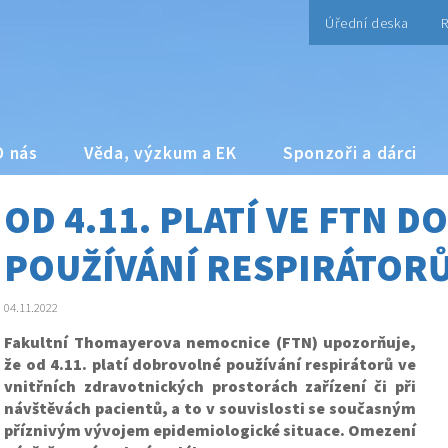
Úřední deska
R
O nás
Věda, výzkum a EK
Sponzoři a dárci
OD 4.11. PLATÍ VE FTN 
POUŽÍVÁNÍ RESPIRÁTORŮ
04.11.2022
Fakultní Thomayerova nemocnice (FTN) upozorňuje,
že od 4.11. platí dobrovolné používání respirátorů ve
vnitřních zdravotnických prostorách zařízení či při
návštěvách pacientů, a to v souvislosti se současným
příznivým vývojem epidemiologické situace. Omezení