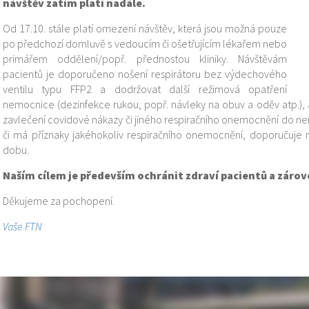
návštěv zatím platí nadále.
Od 17.10. stále platí omezení návštěv, která jsou možná pouze
po předchozí domluvě s vedoucím či ošetřujícím lékařem nebo
primářem oddělení/popř. přednostou kliniky. Návštěvám
pacientů je doporučeno nošení respirátoru bez výdechového
ventilu typu FFP2 a dodržovat další režimová opatření
nemocnice (dezinfekce rukou, popř. návleky na obuv a oděv atp.),
zavlečení covidové nákazy či jiného respiračního onemocnění do ne
či má příznaky jakéhokoliv respiračního onemocnění, doporučuje n
dobu.
Naším cílem je především ochránit zdraví pacientů a záro
Děkujeme za pochopení.
Vaše FTN