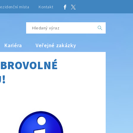
ezidenční místa
Kontakt
Kariéra
Veřejné zakázky
DOBROVOLNÉ
!