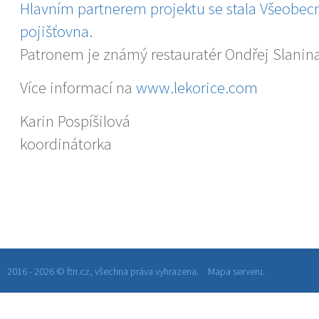
Hlavním partnerem projektu se stala Všeobec
pojišťovna
.
Patronem je známý restauratér Ondřej Slanina
Více informací na
www.lekorice.com
Karin Pospíšilová
koordinátorka
2016 - 2026 © ftn.cz, všechna práva vyhrazena.
Mapa serveru.