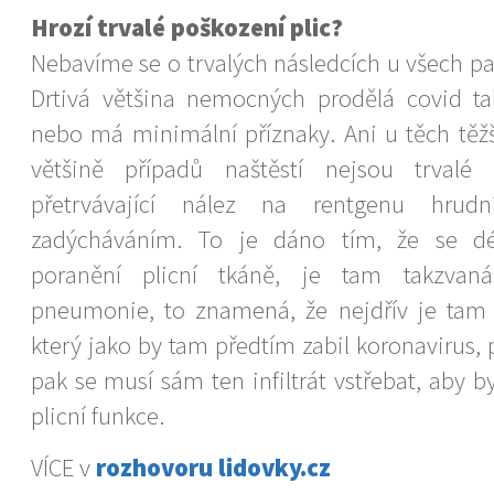
Hrozí trvalé poškození plic?
Nebavíme se o trvalých následcích u všech p
Drtivá většina nemocných prodělá covid t
nebo má minimální příznaky. Ani u těch těžš
většině případů naštěstí nejsou trvalé
přetrvávající nález na rentgenu hrud
zadýcháváním. To je dáno tím, že se dé
poranění plicní tkáně, je tam takzvaná
pneumonie, to znamená, že nejdřív je tam zá
který jako by tam předtím zabil koronavirus, p
pak se musí sám ten infiltrát vstřebat, aby 
plicní funkce.
VÍCE v
rozhovoru lidovky.cz