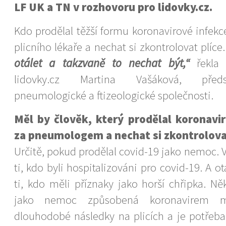
LF UK a TN v rozhovoru pro lidovky.cz.
Kdo prodělal těžší formu koronavirové infekce
plicního lékaře a nechat si zkontrolovat plíce
otálet a takzvaně to nechat být,“
řekla 
lidovky.cz Martina Vašáková, před
pneumologické a ftizeologické společnosti.
Měl by člověk, který prodělal koronaviro
za pneumologem a nechat si zkontrolova
Určitě, pokud prodělal covid-19 jako nemoc. V
ti, kdo byli hospitalizováni pro covid-19. A o
ti, kdo měli příznaky jako horší chřipka. Ně
jako nemoc způsobená koronavirem m
dlouhodobé následky na plicích a je potřeba 