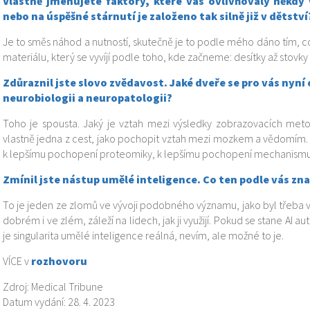
Vlastně jmenujete faktory, které vás ovlivňovaly někdy 
nebo na úspěšné stárnutí je založeno tak silně již v dětství
Je to směs náhod a nutností, skutečně je to podle mého dáno tím,
materiálu, který se vyvíjí podle toho, kde začneme: desítky až stovky t
Zdůraznil jste slovo zvědavost. Jaké dveře se pro vás nyní 
neurobiologii a neuropatologii?
Toho je spousta. Jaký je vztah mezi výsledky zobrazovacích met
vlastně jedna z cest, jako pochopit vztah mezi mozkem a vědomím.
k lepšímu pochopení proteomiky, k lepšímu pochopení mechanis
Zmínil jste nástup umělé inteligence. Co ten podle vás z
To je jeden ze zlomů ve vývoji podobného významu, jako byl třeba 
dobrém i ve zlém, záleží na lidech, jak ji využijí. Pokud se stane AI 
je singularita umělé inteligence reálná, nevím, ale možné to je.
VÍCE v
rozhovoru
Zdroj: Medical Tribune
Datum vydání: 28. 4. 2023