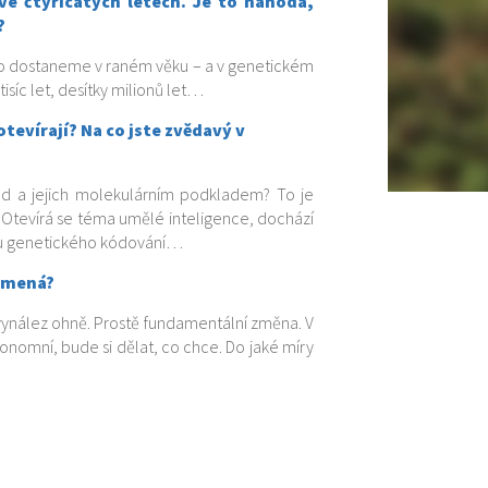
ve čtyřicátých letech. Je to náhoda,
?
 co dostaneme v raném věku – a v genetickém
isíc let, desítky milionů let…
otevírají? Na co jste zvědavý v
od a jejich molekulárním podkladem? To je
 Otevírá se téma umělé inteligence, dochází
mu genetického kódování…
namená?
vynález ohně. Prostě fundamentální změna. V
autonomní, bude si dělat, co chce. Do jaké míry