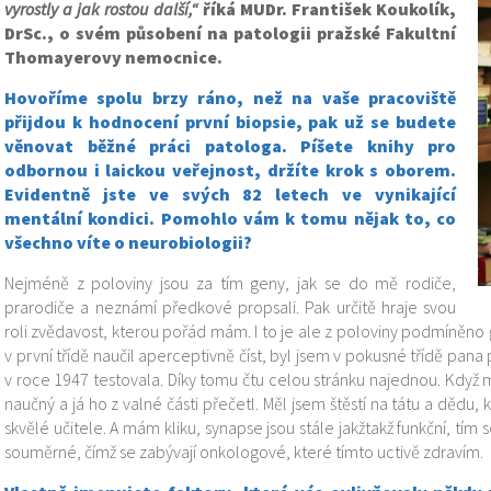
vyrostly a jak rostou další,“
říká MUDr. František Koukolík,
DrSc., o svém působení na patologii pražské Fakultní
Thomayerovy nemocnice.
Hovoříme spolu brzy ráno, než na vaše pracoviště
přijdou k hodnocení první biopsie, pak už se budete
věnovat běžné práci patologa. Píšete knihy pro
odbornou i laickou veřejnost, držíte krok s oborem.
Evidentně jste ve svých 82 letech ve vynikající
mentální kondici. Pomohlo vám k tomu nějak to, co
všechno víte o neurobiologii?
Nejméně z poloviny jsou za tím geny, jak se do mě rodiče,
prarodiče a neznámí předkové propsali. Pak určitě hraje svou
roli zvědavost, kterou pořád mám. I to je ale z poloviny podmíněno g
v první třídě naučil aperceptivně číst, byl jsem v pokusné třídě pan
v roce 1947 testovala. Díky tomu čtu celou stránku najednou. Když m
naučný a já ho z valné části přečetl. Měl jsem štěstí na tátu a dědu,
skvělé učitele. A mám kliku, synapse jsou stále jakžtakž funkční, tím
souměrné, čímž se zabývají onkologové, které tímto uctivě zdravím.