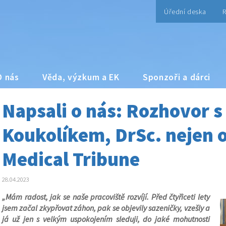
Úřední deska
R
O nás
Věda, výzkum a EK
Sponzoři a dárci
Napsali o nás: Rozhovor 
Koukolíkem, DrSc. nejen o 
Medical Tribune
28.04.2023
„Mám radost, jak se naše pracoviště rozvíjí. Před čtyřiceti lety
jsem začal zkypřovat záhon, pak se objevily sazeničky, vzešly a
já už jen s velkým uspokojením sleduji, do jaké mohutnosti