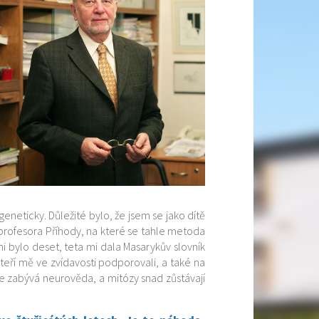
eneticky. Důležité bylo, že jsem se jako dítě
a profesora Příhody, na které se tahle metoda
i bylo deset, teta mi dala Masarykův slovník
 kteří mě ve zvídavosti podporovali, a také na
 se zabývá neurověda, a mitózy snad zůstávají