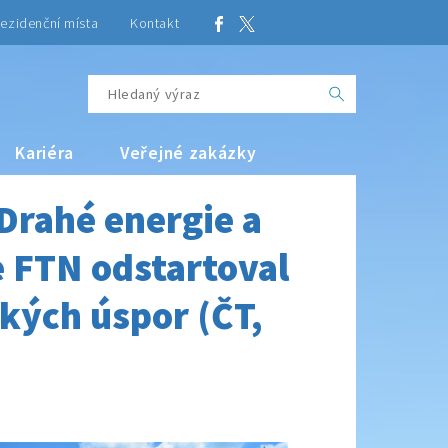
ezidenční místa
Kontakt
Kariéra
Veřejné zakázky
 Drahé energie a
 FTN odstartoval
ckých úspor (ČT,