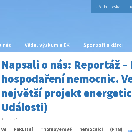
Úřední deska
R
O nás
Věda, výzkum a EK
Sponzoři a dárci
Napsali o nás: Reportáž –
hospodaření nemocnic. Ve
největší projekt energeti
Události)
30.05.2022
Ve Fakultní Thomayerově nemocnici (FTN)