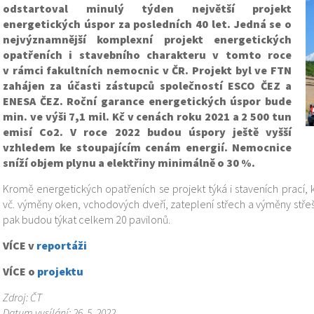
odstartoval minulý týden největší projekt
energetických úspor za posledních 40 let. Jedná se o
nejvýznamnější komplexní projekt energetických
opatřeních i stavebního charakteru v tomto roce
v rámci fakultních nemocnic v ČR. Projekt byl ve FTN
zahájen za účasti zástupců společností ESCO ČEZ a
ENESA ČEZ. Roční garance energetických úspor bude
min. ve výši 7,1 mil. Kč v cenách roku 2021 a 2 500 tun
emisí Co2. V roce 2022 budou úspory ještě vyšší
vzhledem ke stoupajícím cenám energií. Nemocnice
sníží objem plynu a elektřiny minimálně o 30 %.
Kromě energetických opatřeních se projekt týká i staveních prací, 
vč. výměny oken, vchodových dveří, zateplení střech a výměny střeš
pak budou týkat celkem 20 pavilonů.
VÍCE v
reportáži
VÍCE o
projektu
Zdroj: ČT
Datum vysílání: 26. 5. 2022