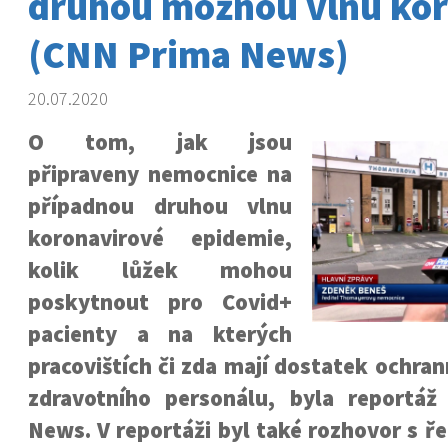
druhou možnou vlnu kor
(CNN Prima News)
20.07.2020
O tom, jak jsou
připraveny nemocnice na
případnou druhou vlnu
koronavirové epidemie,
kolik lůžek mohou
poskytnout pro Covid+
pacienty a na kterých
pracovištích či zda mají dostatek ochr
zdravotního personálu, byla reportá
News. V reportáži byl také rozhovor s ř