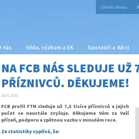
Úřední deska
R
O nás
Věda, výzkum a EK
Sponzoři a dárci
NA FCB NÁS SLEDUJE UŽ 7
PŘÍZNIVCŮ. DĚKUJEME!
18.01.2023
FCB profil FTN sleduje už 7,5 tisíce příznivců a jejich
počet se neustále zvyšuje. Děkujeme Vám za Vaší
přízeň, podporu a zpětnou vazbu v minulém roce.
Ze statistiky vyplívá, že: