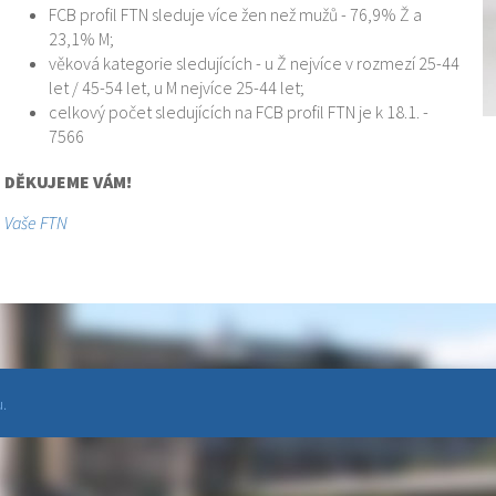
FCB profil FTN sleduje více žen než mužů - 76,9% Ž a
23,1% M;
věková kategorie sledujících - u Ž nejvíce v rozmezí 25-44
let / 45-54 let, u M nejvíce 25-44 let;
celkový počet sledujících na FCB profil FTN je k 18.1. -
7566
DĚKUJEME VÁM!
Vaše FTN
.