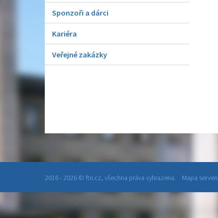
Sponzoři a dárci
Kariéra
Veřejné zakázky
2016 - 2026 © ftn.cz, všechna práva vyhrazena.
Mapa serveru