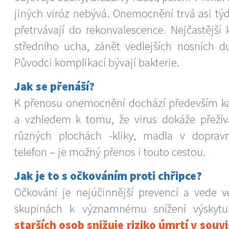
jiných viróz nebývá. Onemocnění trvá asi tý
přetrvávají do rekonvalescence. Nejčastější
středního ucha, zánět vedlejších nosních du
Původci komplikací bývají bakterie.
Jak se přenáší?
K přenosu onemocnění dochází především k
a vzhledem k tomu, že virus dokáže přeží
různých plochách -kliky, madla v dopravn
telefon – je možný přenos i touto cestou.
Jak je to s očkováním proti chřipce?
Očkování je nejúčinnější prevencí a vede 
skupinách k významnému snížení výsky
starších osob snižuje riziko úmrtí v souv