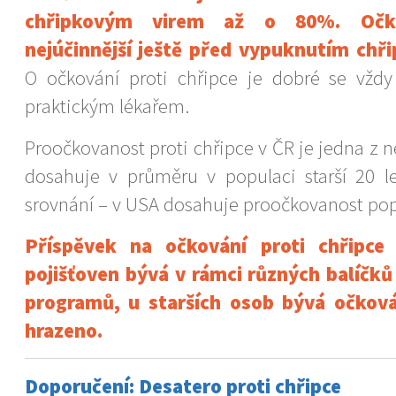
chřipkovým virem až o 80%. Očk
nejúčinnější ještě před vypuknutím chř
O očkování proti chřipce je dobré se vžd
praktickým lékařem.
Proočkovanost proti chřipce v ČR je jedna z ne
dosahuje v průměru v populaci starší 20 
srovnání – v USA dosahuje proočkovanost po
Příspěvek na očkování proti chřipce
pojišťoven bývá v rámci různých balíčků
programů, u starších osob bývá očková
hrazeno.
Doporučení: Desatero proti chřipce