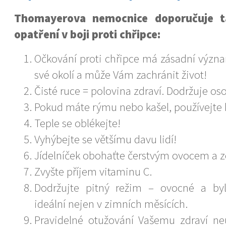
Thomayerova nemocnice doporučuje ta
opatření v boji proti chřipce:
Očkování proti chřipce má zásadní význa
své okolí a může Vám zachránit život!
Čisté ruce = polovina zdraví. Dodržuje os
Pokud máte rýmu nebo kašel, používejte 
Teple se oblékejte!
Vyhýbejte se většímu davu lidí!
Jídelníček obohaťte čerstvým ovocem a z
Zvyšte příjem vitaminu C.
Dodržujte pitný režim – ovocné a byl
ideální nejen v zimních měsících.
Pravidelné otužování Vašemu zdraví neu