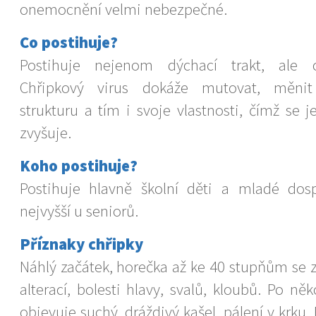
onemocnění velmi nebezpečné.
Co postihuje?
Postihuje nejenom dýchací trakt, ale c
Chřipkový virus dokáže mutovat, měnit 
strukturu a tím i svoje vlastnosti, čímž se
zvyšuje.
Koho postihuje?
Postihuje hlavně školní děti a mladé dos
nejvyšší u seniorů.
Příznaky chřipky
Náhlý začátek, horečka až ke 40 stupňům se 
alterací, bolesti hlavy, svalů, kloubů. Po ně
objevuje suchý, dráždivý kašel, pálení v krku.