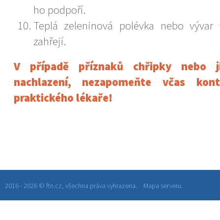
ho podpoří.
Teplá zeleninová polévka nebo výva
zahřejí.
V případě příznaků chřipky nebo j
nachlazení, nezapomeňte včas kont
praktického lékaře!
2016 - 2026 © ftn.cz, všechna práva vyhrazena.
Mapa serveru.