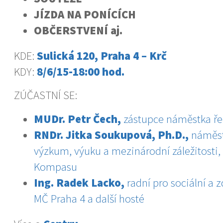
JÍZDA NA PONÍCÍCH
OBČERSTVENÍ aj.
KDE:
Sulická 120, Praha 4 – Krč
KDY:
8/6/15-18:00 hod.
ZÚČASTNÍ SE:
MUDr. Petr Čech,
zástupce náměstka řed
RNDr. Jitka Soukupová, Ph.D.,
náměst
výzkum, výuku a mezinárodní záležitosti,
Kompasu
Ing. Radek Lacko,
radní pro sociální a z
MČ Praha 4 a další hosté