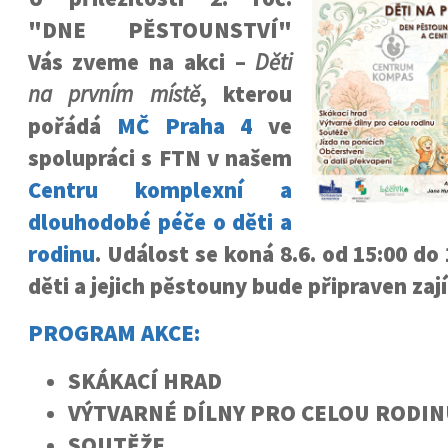
"DNE PĚSTOUNSTVÍ"
Vás zveme na akci –
Děti
na prvním místě
, kterou
pořádá
MČ Praha 4
ve
spolupráci s FTN v našem
Centru komplexní a
dlouhodobé péče o děti a
rodinu
. Událost se koná 8.6. od 15:00 do
děti a jejich pěstouny bude připraven za
PROGRAM AKCE:
SKÁKACÍ HRAD
VÝTVARNÉ DÍLNY PRO CELOU RODI
SOUTĚŽE