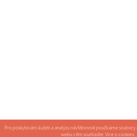
Pro poskytování služeb a analýzu návštěvnosti používáme soubory
webu s tím souhlasíte. Více o
cookies
.