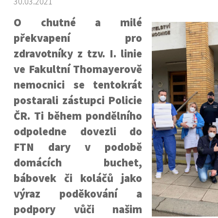
30.03.2021
O chutné a milé
překvapení pro
zdravotníky z tzv. I. linie
ve Fakultní Thomayerově
nemocnici se tentokrát
postarali zástupci Policie
ČR. Ti během pondělního
odpoledne dovezli do
FTN dary v podobě
domácích buchet,
bábovek či koláčů jako
výraz poděkování a
podpory vůči našim