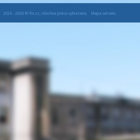
2016 - 2026 © ftn.cz, všechna práva vyhrazena.
Mapa serveru.