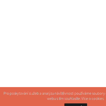
Pro poskytování služeb a analýzu návštěvnosti používáme soubory
webu s tím souhlasíte. Více o
cookies
.