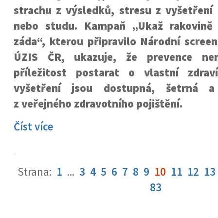
strachu z výsledků, stresu z vyšetření
nebo studu. Kampaň „Ukaž rakovině
záda“, kterou připravilo Národní scree
ÚZIS ČR, ukazuje, že prevence nen
příležitost postarat o vlastní zdrav
vyšetření jsou dostupná, šetrná a
z veřejného zdravotního pojištění.
Číst více
Strana:
1
...
3
4
5
6
7
8
9
10
11
12
13
83