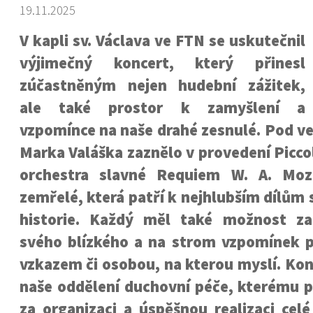
19.11.2025
V kapli sv. Václava ve FTN se uskutečnil
výjimečný koncert, který přinesl
zúčastněným nejen hudební zážitek,
ale také prostor k zamyšlení a
vzpomínce na naše drahé zesnulé. Pod v
Marka Valáška zaznělo v provedení Piccol
orchestra slavné Requiem W. A. Mo
zemřelé, která patří k nejhlubším dílům
historie. Každý měl také možnost za
svého blízkého a na strom vzpomínek po
vzkazem či osobou, na kterou myslí. Ko
naše oddělení duchovní péče, kterému p
za organizaci a úspěšnou realizaci cel