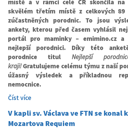
místě a v rámci celé ČR skončila na
skvělém třetím místě z celkových 89
zúčastněných porodnic. To jsou výsl
ankety, kterou před časem vyhlásil nej
portál pro maminky – emimino.cz a k
nejlepší porodnici. Díky této anket
porodnice titul
Nejlepší porod
kraji!
Gratulujeme celému týmu z naší po
úžasný výsledek a příkladnou repr
nemocnice.
Číst více
V kapli sv. Václava ve FTN se konal 
Mozartova Requiem