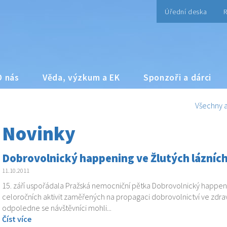
Úřední deska
R
O nás
Věda, výzkum a EK
Sponzoři a dárci
Všechny a
Novinky
Dobrovolnický happening ve Žlutých lázníc
11.10.2011
15. září uspořádala Pražská nemocniční pětka Dobrovolnický happenin
celoročních aktivit zaměřených na propagaci dobrovolnictví ve zdr
odpoledne se návštěvníci mohli...
Číst více