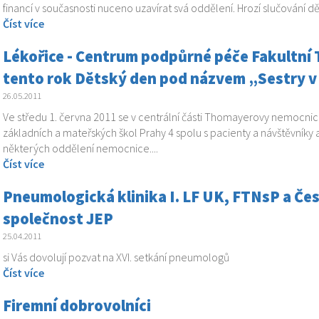
financí v současnosti nuceno uzavírat svá oddělení. Hrozí slučování dě
Číst více
Lékořice - Centrum podpůrné péče Fakultní
tento rok Dětský den pod názvem „Sestry v
26.05.2011
Ve středu 1. června 2011 se v centrální části Thomayerovy nemocn
základních a mateřských škol Prahy 4 spolu s pacienty a návštěvníky a
některých oddělení nemocnice....
Číst více
Pneumologická klinika I. LF UK, FTNsP a Č
společnost JEP
25.04.2011
si Vás dovolují pozvat na XVI. setkání pneumologů
Číst více
Firemní dobrovolníci