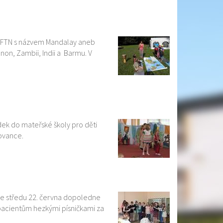
u FTN s názvem Mandalay aneb
banon, Zambii, Indii a Barmu. V
ek do mateřské školy pro děti
lovance.
 ve středu 22. června dopoledne
cientům hezkými písničkami za