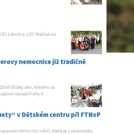
i DC Lékořice a DC Malíček na
erovy nemocnice již tradičně
dičně Dětský den, kterého se
pádové oblasti Prahy 4.
luety“ v Dětském centru při FTNsP
ayerově nemocnici v Krči, které je z nedostatku