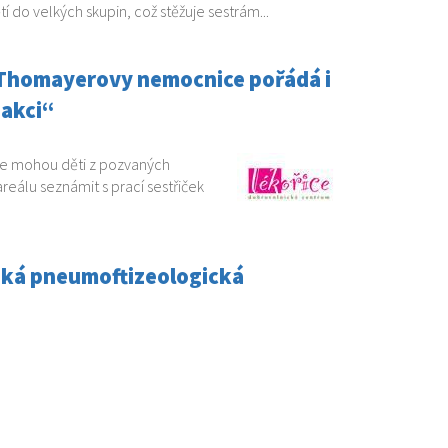
tí do velkých skupin, což stěžuje sestrám...
 Thomayerovy nemocnice pořádá i
 akci“
ice mohou děti z pozvaných
reálu seznámit s prací sestřiček
eská pneumoftizeologická