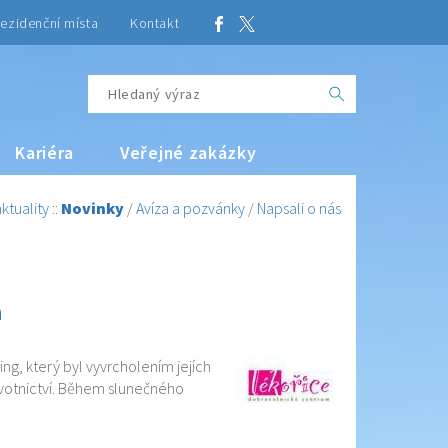
ezidenční místa
Kontakt
Kariéra
Veřejné zakázky
ktuality
::
Novinky
/
Avíza a pozvánky
/
Napsali o nás
h
g, který byl vyvrcholením jejích
avotnictví. Během slunečného