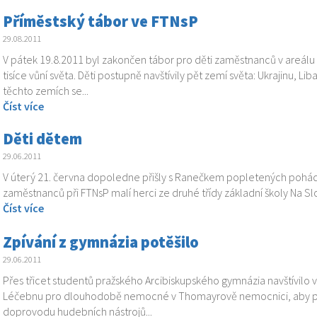
Příměstský tábor ve FTNsP
29.08.2011
V pátek 19.8.2011 byl zakončen tábor pro děti zaměstnanců v areál
tisíce vůní světa. Děti postupně navštívily pět zemí světa: Ukrajinu, Li
těchto zemích se...
Číst více
Děti dětem
29.06.2011
V úterý 21. června dopoledne přišly s Ranečkem popletených pohád
zaměstnanců při FTNsP malí herci ze druhé třídy základní školy Na S
Číst více
Zpívání z gymnázia potěšilo
29.06.2011
Přes třicet studentů pražského Arcibiskupského gymnázia navštívilo
Léčebnu pro dlouhodobě nemocné v Thomayrově nemocnici, aby pa
doprovodu hudebních nástrojů...