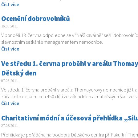
Číst více
Ocenění dobrovolníků
16.06.2011
V pondělí 13. června odpoledne se v "Naší kavárně" sešli dobrovolníc
slavnostním setkání s managementem nemocnice.
Číst více
Ve středu 1. června proběhl v areálu Thomay
Dětský den
07.06.2011
Ve středu 1. června proběhl v areálu Thomayerovy nemocnice již tra
zúčastnilo celkem cca 450 dětí ze základních a mateřských škol ze s
Číst více
Charitativní módní a účesová přehlídka „Si
27.05.2011
Přehlídka je pořádána na podporu Dětského centra při Fakultní Thom