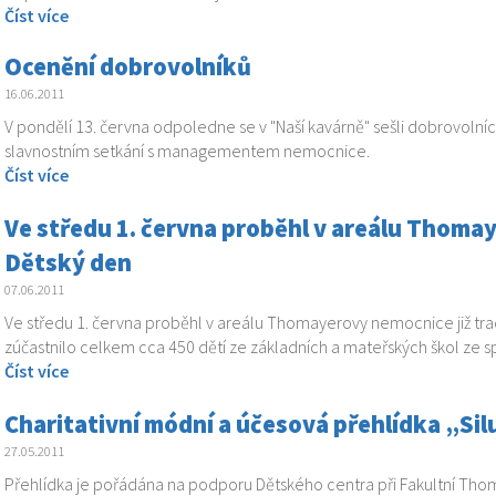
Číst více
Ocenění dobrovolníků
16.06.2011
V pondělí 13. června odpoledne se v "Naší kavárně" sešli dobrovolníc
slavnostním setkání s managementem nemocnice.
Číst více
Ve středu 1. června proběhl v areálu Thomay
Dětský den
07.06.2011
Ve středu 1. června proběhl v areálu Thomayerovy nemocnice již tra
zúčastnilo celkem cca 450 dětí ze základních a mateřských škol ze s
Číst více
Charitativní módní a účesová přehlídka „Si
27.05.2011
Přehlídka je pořádána na podporu Dětského centra při Fakultní Thom