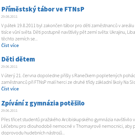
Příměstský tábor ve FTNsP
29.08.2011
V pátek 19.8.2011 byl zakončen tábor pro děti zaměstnanců v areál
tisíce vůní světa. Děti postupně navštívily pět zemí světa: Ukrajinu, Li
těchto zemích se...
Číst více
Děti dětem
29.06.2011
V úterý 21. června dopoledne přišly s Ranečkem popletených pohád
zaměstnanců při FTNsP malí herci ze druhé třídy základní školy Na S
Číst více
Zpívání z gymnázia potěšilo
29.06.2011
Přes třicet studentů pražského Arcibiskupského gymnázia navštívilo
Léčebnu pro dlouhodobě nemocné v Thomayrově nemocnici, aby pa
doprovodu hudebních nástrojů...