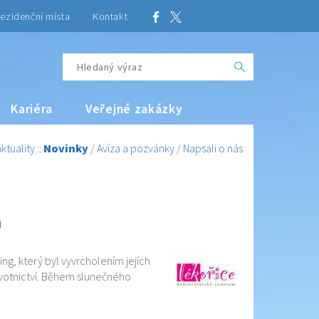
ezidenční místa
Kontakt
Kariéra
Veřejné zakázky
ktuality
::
Novinky
/
Avíza a pozvánky
/
Napsali o nás
h
g, který byl vyvrcholením jejích
avotnictví. Během slunečného