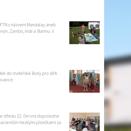
u FTN s názvem Mandalay aneb
banon, Zambii, Indii a Barmu. V
ek do mateřské školy pro děti
lovance.
 ve středu 22. června dopoledne
cientům hezkými písničkami za