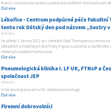
financí v současnosti nuceno uzavírat svá oddělení. Hrozí slučování dě
Číst více
Lékořice - Centrum podpůrné péče Fakultní
tento rok Dětský den pod názvem „Sestry v
26.05.2011
Ve středu 1. června 2011 se v centrální části Thomayerovy nemocn
základních a mateřských škol Prahy 4 spolu s pacienty a návštěvníky a
některých oddělení nemocnice....
Číst více
Pneumologická klinika I. LF UK, FTNsP a Č
společnost JEP
25.04.2011
si Vás dovolují pozvat na XVI. setkání pneumologů
Číst více
Firemní dobrovolníci