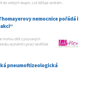
tí do velkých skupin, což stěžuje sestrám...
 Thomayerovy nemocnice pořádá i
 akci“
ice mohou děti z pozvaných
reálu seznámit s prací sestřiček
eská pneumoftizeologická