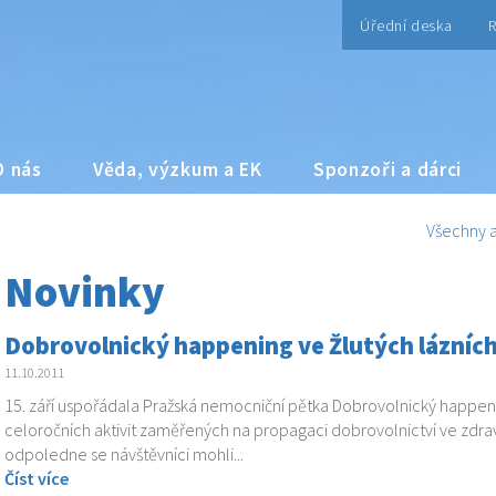
Úřední deska
R
O nás
Věda, výzkum a EK
Sponzoři a dárci
Všechny a
Novinky
Dobrovolnický happening ve Žlutých lázníc
11.10.2011
15. září uspořádala Pražská nemocniční pětka Dobrovolnický happenin
celoročních aktivit zaměřených na propagaci dobrovolnictví ve zdr
odpoledne se návštěvníci mohli...
Číst více