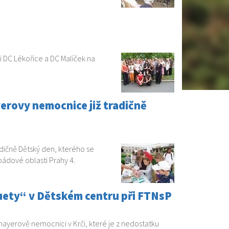
i DC Lékořice a DC Malíček na
erovy nemocnice již tradičně
dičně Dětský den, kterého se
pádové oblasti Prahy 4.
luety“ v Dětském centru při FTNsP
ayerově nemocnici v Krči, které je z nedostatku