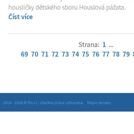
housličky dětského sboru Houslová pážata.
Číst více
Strana:
1
...
69
70
71
72
73
74
75
76
77
78
79
2016 - 2026 © ftn.cz, všechna práva vyhrazena.
Mapa serveru.