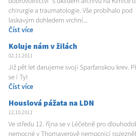
dobrovolnictví“ s úklidem archivu na Klinice 
chirurgie a traumatologie. Vše probíhalo pod
laskavým dohledem vrchní...
Číst více
Koluje nám v žilách
02.11.2011
Již pět let darujeme svoji Sparťanskou krev. P
se i Ty!
Číst více
Houslová pážata na LDN
12.10.2011
Ve středu 12. října se v Léčebně pro dlouhodo
nemocné v Thomayerově nemocnici rozezněl