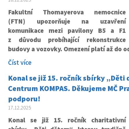
Fakultní Thomayerova nemocnice
(FTN) upozorňuje na uzavření
komunikace mezi pavilony B5 a F1
z důvodu probíhající rekonstrukce
budovy a vozovky. Omezení platí až do o
Číst více
Konal se již 15. ročník sbírky „Dět
Centrum KOMPAS. Děkujeme MČ Pra
podporu!
17.12.2025
Konal se již 15. ročník charitativní