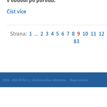
v období po porodu.
Číst více
Strana:
1
...
2
3
4
5
6
7
8
9
10
11
12
83
2016 - 2026 © ftn.cz, všechna práva vyhrazena.
Mapa serveru.