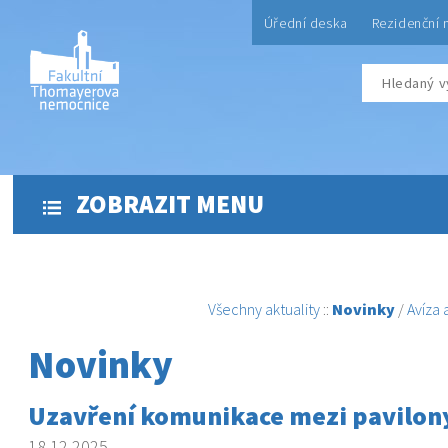
Úřední deska
Rezidenční 
ZOBRAZIT MENU
Všechny aktuality
::
Novinky
/
Avíza
Novinky
Uzavření komunikace mezi pavilony
18.12.2025