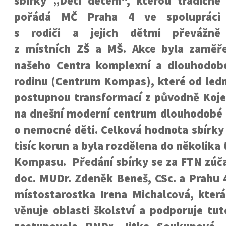
sbírky „Děti dětem“, kterou tradičně
pořádá MČ Praha 4 ve spolupráci
s rodiči a jejich dětmi převážně
z místních ZŠ a MŠ. Akce byla zaměř
našeho Centra komplexní a dlouhodob
rodinu (Centrum Kompas), které od ledn
postupnou transformací z původně Koj
na dnešní moderní centrum dlouhodobé 
o nemocné děti. Celková hodnota sbírky 
tisíc korun a byla rozdělena do několika 
Kompasu. Předání sbírky se za FTN zúčast
doc. MUDr. Zdeněk Beneš, CSc. a Prahu 
místostarostka Irena Michalcová, kter
věnuje oblasti školství a podporuje tu