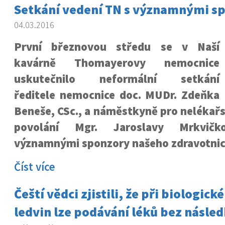
Setkání vedení TN s významnými s
04.03.2016
První březnovou středu se v Naší
kavárně Thomayerovy nemocnice
uskutečnilo neformální setkání
ředitele nemocnice doc. MUDr. Zdeňka
Beneše, CSc., a náměstkyně pro nelékař
povolání Mgr. Jaroslavy Mrkvič
významnými sponzory našeho zdravotnick
Číst více
Čeští vědci zjistili, že při biologic
ledvin lze podávání léků bez násle