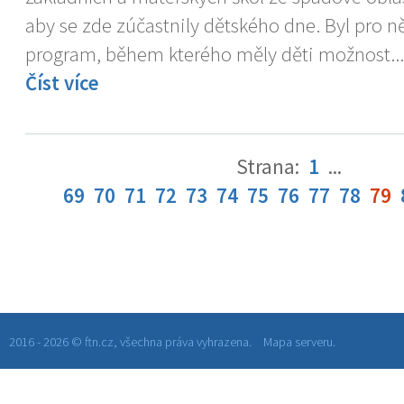
aby se zde zúčastnily dětského dne. Byl pro n
program, během kterého měly děti možnost...
Číst více
Strana:
1
...
69
70
71
72
73
74
75
76
77
78
79
2016 - 2026 © ftn.cz, všechna práva vyhrazena.
Mapa serveru.