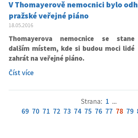
V Thomayerově nemocnici bylo odha
pražské veřejné piáno
18.05.2016
Thomayerova nemocnice se stane
dalším místem, kde si budou moci lidé
zahrát na veřejné piáno.
Číst více
Strana:
1
...
69
70
71
72
73
74
75
76
77
78
79