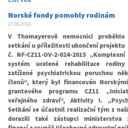
Norské fondy pomohly rodinám
27.06.2016
V Thomayerově nemocnici proběhlo
setkání u příležitosti ukončení projektu
č. NF-CZ11-OV-2-024-2015 „Komplexní
systém ucelené rehabilitace rodiny
zatížené psychiatrickou poruchou něk
členů“, který byl financován Norským
grantového programu CZ11 „Iniciat
veřejného zdraví“, Aktivity I. „Psych
Setkání se účastnil realizační tým z naš
dorazili také zástupci ministerstva 
financí a rovněž Všeobecné zdravotní poj