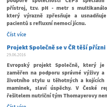
podpoře společnosti ČEPS speciální
přístroj, tzv. pH - metr s multikanál
který výrazně zpřesňuje a usnadňuje
pacientů s refluxní nemocí jícnu.
Číst více
Projekt Společně se v ČR těší přízni
29.06.2016
Evropský projekt Společně, který je
zaměřen na podporu správné výživy a
životního stylu u těhotných a kojících
maminek, slaví úspěchy. V České rep
řešitelem nutriční tým Thomayerovy ne
Číst více