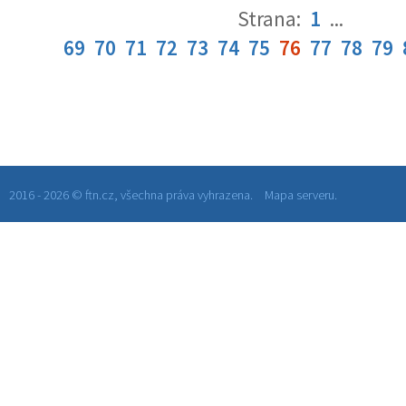
Strana:
1
...
69
70
71
72
73
74
75
76
77
78
79
2016 - 2026 © ftn.cz, všechna práva vyhrazena.
Mapa serveru.