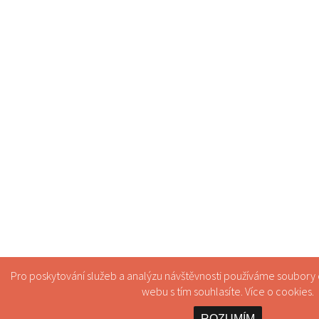
Pro poskytování služeb a analýzu návštěvnosti používáme soubory
webu s tím souhlasíte. Více o
cookies
.
ROZUMÍM