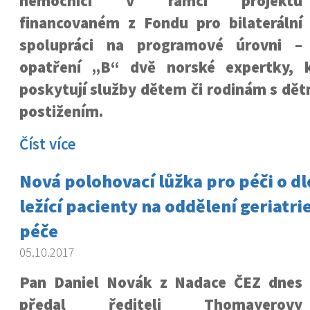
nemocnici v rámci projektu
financovaném z Fondu pro bilaterální
spolupráci na programové úrovni –
opatření „B“ dvě norské expertky, 
poskytují služby dětem či rodinám s dě
postižením.
Číst více
Nová polohovací lůžka pro péči o 
ležící pacienty na oddělení geriatri
péče
05.10.2017
Pan Daniel Novák z Nadace ČEZ dnes
předal řediteli Thomayerovy