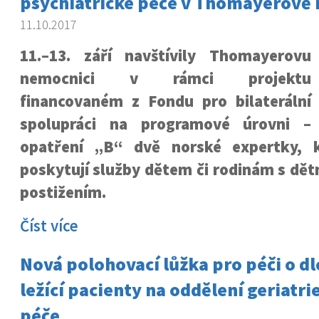
psychiatrické péče v Thomayerově
11.10.2017
11.–13. září navštívily Thomayerovu
nemocnici v rámci projektu
financovaném z Fondu pro bilaterální
spolupráci na programové úrovni –
opatření „B“ dvě norské expertky, 
poskytují služby dětem či rodinám s dě
postižením.
Číst více
Nová polohovací lůžka pro péči o 
ležící pacienty na oddělení geriatri
péče