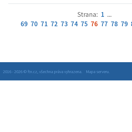
Strana:
1
...
69
70
71
72
73
74
75
76
77
78
79
2016 - 2026 © ftn.cz, všechna práva vyhrazena.
Mapa serveru.