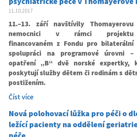
psychiatrické péče v Thomayerově
11.10.2017
11.–13. září navštívily Thomayerovu
nemocnici v rámci projektu
financovaném z Fondu pro bilaterální
spolupráci na programové úrovni –
opatření „B“ dvě norské expertky, 
poskytují služby dětem či rodinám s dě
postižením.
Číst více
Nová polohovací lůžka pro péči o 
ležící pacienty na oddělení geriatri
péče