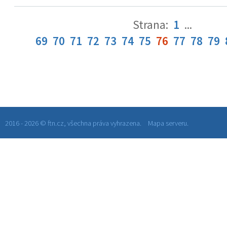
Strana:
1
...
69
70
71
72
73
74
75
76
77
78
79
2016 - 2026 © ftn.cz, všechna práva vyhrazena.
Mapa serveru.