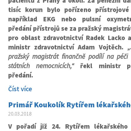
pacientů z Prahy a okolí. Za peněžní d
tisíc korun bylo pořízeno přístrojové
například EKG nebo pulsní oxymetr
předání přístrojů se za pražský magistrá
pro oblast zdravotnictví Radek Lacko a
ministr zdravotnictví Adam Vojtěch.
„
pražský magistrát finančně podílí na péč
státních nemocnicích,“
řekl ministr př
předání.
Číst více
Primář Koukolík Rytířem lékařskéh
20.03.2018
V pořadí již 24. Rytířem lékařského