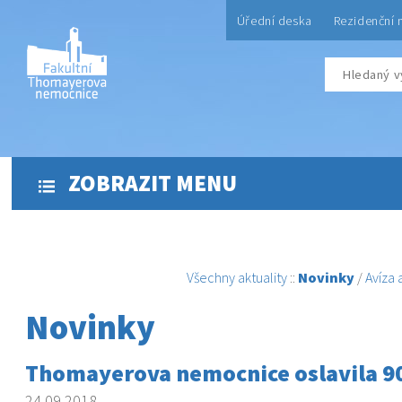
Úřední deska
Rezidenční 
ZOBRAZIT MENU
Všechny aktuality
::
Novinky
/
Avíza
Novinky
Thomayerova nemocnice oslavila 9
24.09.2018