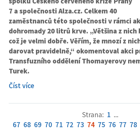
spolku Českého červeného kříže Prahy
7 a společnosti Alza.cz. Celkem 40
zaměstnanců této společnosti v rámci a
dohromady 20 litrů krve. „Většina z nich 
což je velmi dobře. Věřím, že mnozí z ni
darovat pravidelně,“ okomentoval akci p
Transfuzního oddělení Thomayerovy nem
Turek.
Číst více
Strana:
1
...
67
68
69
70
71
72
73
74
75
76
77
78