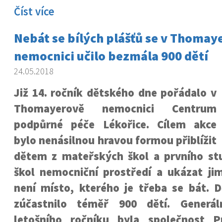
Číst více
Nebát se bílých plášťů se v Thomay
nemocnici učilo bezmála 900 dětí
24.05.2018
Již 14. ročník dětského dne pořádalo v
Thomayerově nemocnici Centrum
podpůrné péče Lékořice. Cílem akce
bylo nenásilnou hravou formou přiblížit
dětem z mateřských škol a prvního st
škol nemocniční prostředí a ukázat ji
není místo, kterého je třeba se bát. 
zúčastnilo téměř 900 dětí. Generá
letošního ročníku byla společnost P