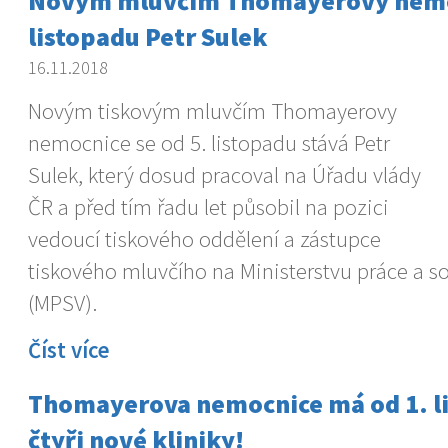
Novým mluvčím Thomayerovy nemoc
listopadu Petr Sulek
16.11.2018
Novým tiskovým mluvčím Thomayerovy
nemocnice se od 5. listopadu stává Petr
Sulek, který dosud pracoval na Úřadu vlády
ČR a před tím řadu let působil na pozici
vedoucí tiskového oddělení a zástupce
tiskového mluvčího na Ministerstvu práce a so
(MPSV).
Číst více
Thomayerova nemocnice má od 1. l
čtyři nové kliniky!