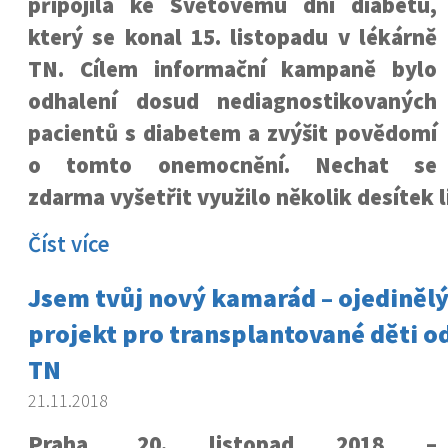
připojila ke Světovému dni diabetu,
který se konal 15. listopadu v lékárně
TN. Cílem informační kampaně bylo
odhalení dosud nediagnostikovaných
pacientů s diabetem a zvýšit povědomí
o tomto onemocnění. Nechat se
zdarma vyšetřit využilo několik desítek li
Číst více
Jsem tvůj nový kamarád – ojediněl
projekt pro transplantované děti od
TN
21.11.2018
Praha, 20. listopad 2018 –