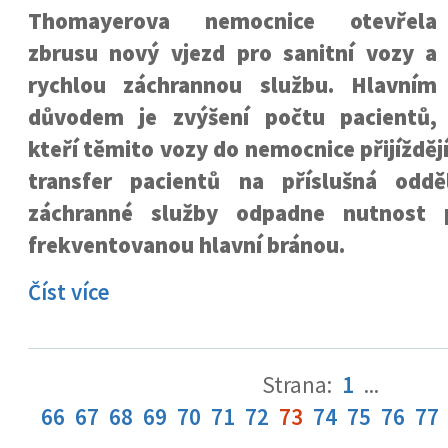
Thomayerova nemocnice otevřela
zbrusu nový vjezd pro sanitní vozy a
rychlou záchrannou službu. Hlavním
důvodem je zvýšení počtu pacientů,
kteří těmito vozy do nemocnice přijíždějí
transfer pacientů na příslušná oddě
záchranné služby odpadne nutnost p
frekventovanou hlavní bránou.
Číst více
Strana:
1
...
66
67
68
69
70
71
72
73
74
75
76
77