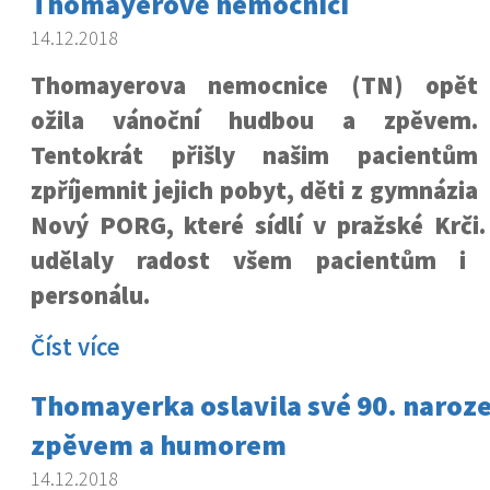
Thomayerově nemocnici
14.12.2018
Thomayerova nemocnice (TN) opět
ožila vánoční hudbou a zpěvem.
Tentokrát přišly našim pacientům
zpříjemnit jejich pobyt, děti z gymnázia
Nový PORG, které sídlí v pražské Krči.
udělaly radost všem pacientům i z
personálu.
Číst více
Thomayerka oslavila své 90. naroz
zpěvem a humorem
14.12.2018