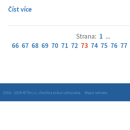
Číst více
Strana:
1
...
66
67
68
69
70
71
72
73
74
75
76
77
2016 - 2026 © ftn.cz, všechna práva vyhrazena.
Mapa serveru.