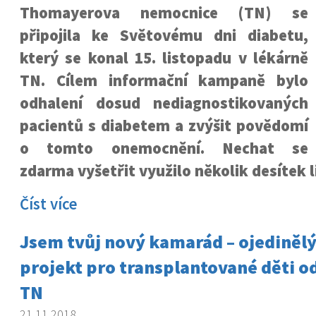
Thomayerova nemocnice (TN) se
připojila ke Světovému dni diabetu,
který se konal 15. listopadu v lékárně
TN. Cílem informační kampaně bylo
odhalení dosud nediagnostikovaných
pacientů s diabetem a zvýšit povědomí
o tomto onemocnění. Nechat se
zdarma vyšetřit využilo několik desítek li
Číst více
Jsem tvůj nový kamarád – ojediněl
projekt pro transplantované děti od
TN
21.11.2018