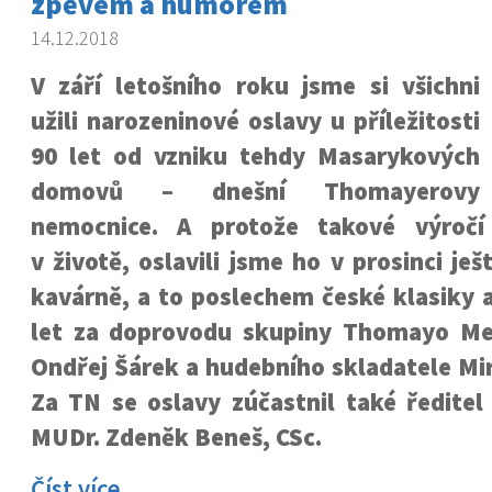
zpěvem a humorem
14.12.2018
V září letošního roku jsme si všichni
užili narozeninové oslavy u příležitosti
90 let od vzniku tehdy Masarykových
domovů – dnešní Thomayerovy
nemocnice. A protože takové výročí
v životě, oslavili jsme ho v prosinci je
kavárně, a to poslechem české klasiky a
let za doprovodu skupiny Thomayo Me
Ondřej Šárek a hudebního skladatele Mi
Za TN se oslavy zúčastnil také ředitel
MUDr. Zdeněk Beneš, CSc.
Číst více