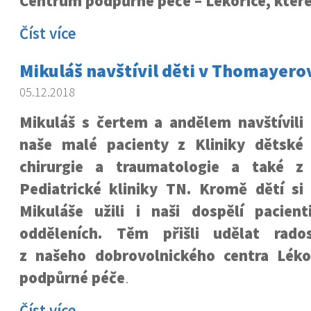
Centrum podpůrné péče – Lékořice, které
Číst více
Mikuláš navštívil děti v Thomayero
05.12.2018
Mikuláš s čertem a andělem navštívili
naše malé pacienty z Kliniky dětské
chirurgie a traumatologie a také z
Pediatrické kliniky TN. Kromě dětí si
Mikuláše užili i naši dospělí pacien
odděleních. Těm přišli udělat rados
z našeho dobrovolnického centra Lék
podpůrné péče
.
Číst více