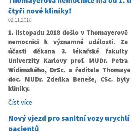
Thomayerova nemocnice má od 1. l
čtyři nové kliniky!
02.11.2018
1. listopadu 2018 došlo v Thomayerově
nemocnici k významné události. Za
účasti děkana 3. lékařské fakulty
Univerzity Karlovy prof. MUDr. Petra
Widimského, DrSc. a ředitele Thomay
doc. MUDr. Zdeňka Beneše, CSc. byly
kliniky.
Číst více
Nový vjezd pro sanitní vozy urychlí
pacientů