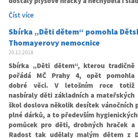
dostaly plyšové hračky a nechyběla i sl
Číst více
Sbírka „Děti dětem“ pomohla Děts
Thomayerovy nemocnice
20.12.2018
Sbírka „Děti dětem“, kterou tradičně
pořádá MČ Prahy 4, opět pomohla
dobré věci. V letošním roce totiž
nasbíraly děti základních a mateřských
škol doslova několik desítek vánočních p
plné dárků, a to především hygienických
pomůcek pro děti, drobných hraček a
Radost tak udělaly malým dětem z D