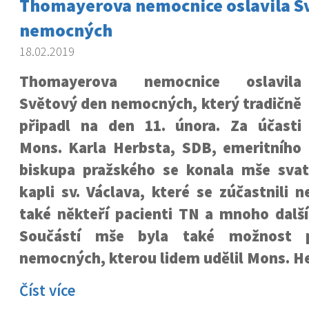
Thomayerova nemocnice oslavila S
nemocných
18.02.2019
Thomayerova nemocnice oslavila
Světový den nemocných, který tradičně
připadl na den 11. února. Za účasti
Mons. Karla Herbsta, SDB, emeritního
biskupa pražského se konala mše sva
kapli sv. Václava, které se zúčastnili n
také někteří pacienti TN a mnoho další
Součástí mše byla také možnost př
nemocných, kterou lidem udělil Mons. He
Číst více