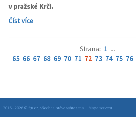
v pražské Krči.
Číst více
Strana:
1
...
65
66
67
68
69
70
71
72
73
74
75
76
2016 - 2026 © ftn.cz, všechna práva vyhrazena.
Mapa serveru.