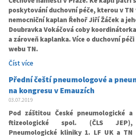
Čechově náměstí v Praze. Ke kapli patří
poskytování duchovní péče, kterou v TN
nemocniční kaplan Řehoř Jiří Žáček a je
Doubravka Vokáčová coby koordinátorka
a zároveň kaplanka. Více o duchovní péči
webu TN
.
Číst více
Přední čeští pneumologové a pneu
na kongresu v Emauzích
03.07.2019
Pod záštitou České pneumologické a
ftizeologické spol. (ČLS JEP),
Pneumologické kliniky 1. LF UK a TN