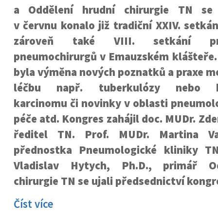
a Oddělení hrudní chirurgie TN se
v červnu konalo již tradiční XXIV. setk
zároveň také VIII. setkání p
pneumochirurgů v Emauzském klášteře.
byla výměna nových poznatků a praxe me
léčbu např. tuberkulózy nebo b
karcinomu či novinky v oblasti pneumolo
péče atd. Kongres zahájil doc. MUDr. Zde
ředitel TN. Prof. MUDr. Martina Va
přednostka Pneumologické kliniky T
Vladislav Hytych, Ph.D., primář O
chirurgie TN se ujali předsednictví kongr
Číst více