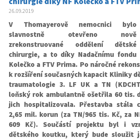
chirurgie díky NF Kolečko a FTV Pr
26.09.2019
V Thomayerově nemocnici bylo
slavnostně otevřeno nově
zrekonstruované oddělení dětské
chirurgie, a to díky Nadačnímu fondu
Kolečko a FTV Prima. Po náročné rekons
k rozšíření současných kapacit Kliniky d
traumatologie 3. LF UK a TN (KDCHT)
loňský rok ambulantně ošetřila 60 tis. d
jich hospitalizovala. Přestavba stála 
2,65 mil. korun (za TN/965 tis. Kč, za 
609 Kč). Součástí projektu byl i vz
dětského koutku, který bude sloužit j