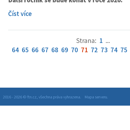
Další ročník se bude konat v roce 2020.
Číst více
Strana:
1
...
64
65
66
67
68
69
70
71
72
73
74
75
2016 - 2026 © ftn.cz, všechna práva vyhrazena.
Mapa serveru.