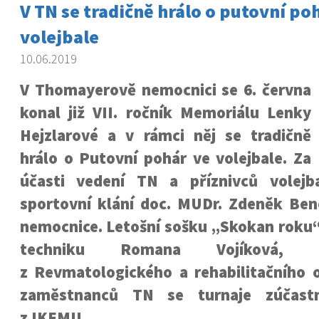
V TN se tradičně hrálo o putovní po
volejbale
10.06.2019
V Thomayerově nemocnici se 6. června
konal již VII. ročník Memoriálu Lenky
Hejzlarové a v rámci něj se tradičně
hrálo o Putovní pohár ve volejbale. Za
účasti vedení TN a příznivců volejb
sportovní klání doc. MUDr. Zdeněk Bene
nemocnice. Letošní sošku „Skokan roku“
techniku Romana Vojíková, fyz
z Revmatologického a rehabilitačního 
zaměstnanců TN se turnaje zúčastn
z IKEMU.