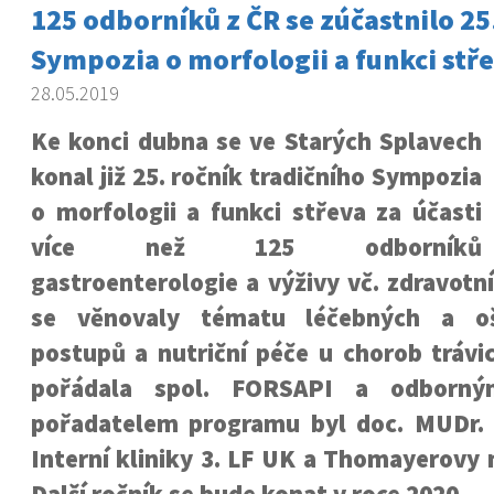
125 odborníků z ČR se zúčastnilo 25
Sympozia o morfologii a funkci stř
28.05.2019
Ke konci dubna se ve Starých Splavech
konal již 25. ročník tradičního Sympozia
o morfologii a funkci střeva za účasti
více než 125 odborníků
gastroenterologie a výživy vč. zdravotní
se věnovaly tématu léčebných a oš
postupů a nutriční péče u chorob trávic
pořádala spol. FORSAPI a odborn
pořadatelem programu byl doc. MUDr.
Interní kliniky 3. LF UK a Thomayerovy