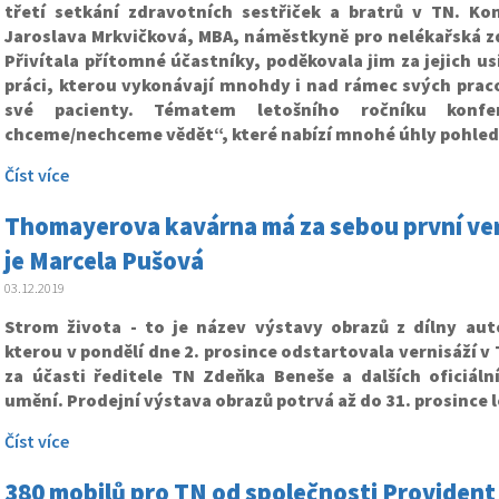
třetí setkání zdravotních sestřiček a bratrů v TN. Kon
Jaroslava Mrkvičková, MBA, náměstkyně pro nelékařská z
Přivítala přítomné účastníky, poděkovala jim za jejich 
práci, kterou vykonávají mnohdy i nad rámec svých prac
své pacienty. Tématem letošního ročníku konf
chceme/nechceme vědět“, které nabízí mnohé úhly pohled
Číst více
Thomayerova kavárna má za sebou první ver
je Marcela Pušová
03.12.2019
Strom života - to je název výstavy obrazů z dílny aut
kterou v pondělí dne 2. prosince odstartovala vernisáží 
za účasti ředitele TN Zdeňka Beneše a dalších oficiáln
umění. Prodejní výstava obrazů potrvá až do 31. prosince 
Číst více
380 mobilů pro TN od společnosti Providen