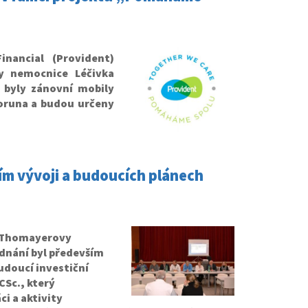
nancial (Provident)
 nemocnice Léčivka
 byly zánovní mobily
koruna a budou určeny
ím vývoji a budoucích plánech
ní Thomayerovy
dnání byl především
udoucí investiční
CSc., který
i a aktivity