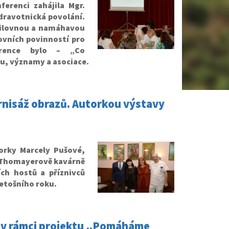
ferenci zahájila Mgr.
dravotnická povolání.
usilovnou a namáhavou
ovních povinností pro
erence bylo – „Co
u, významy a asociace.
nisáž obrazů. Autorkou výstavy
orky Marcely Pušové,
v Thomayerově kavárně
ích hostů a příznivců
letošního roku.
t v rámci projektu „Pomáháme