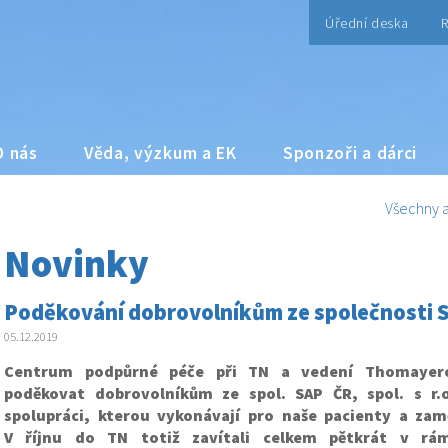
Úřední deska
R
O nás
Věda, výzkum a EK
Sponzoři a dárci
Všechny a
Novinky
Poděkování dobrovolníkům ze společnosti 
05.12.2019
Centrum podpůrné péče při TN a vedení Thomayer
poděkovat dobrovolníkům ze spol. SAP ČR, spol. s r.
spolupráci, kterou vykonávají pro naše pacienty a za
V říjnu do TN totiž zavítali celkem pětkrát v rá