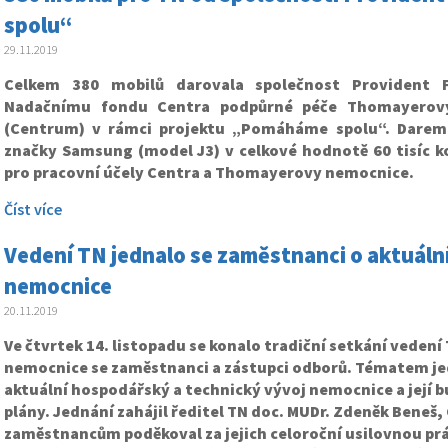
spolu“
29.11.2019
Celkem 380 mobilů darovala společnost Provident Fi
Nadačnímu fondu Centra podpůrné péče Thomayerovy
(Centrum) v rámci projektu „Pomáháme spolu“. Darem
značky Samsung (model J3) v celkové hodnotě 60 tisíc 
pro pracovní účely Centra a Thomayerovy nemocnice.
Číst více
Vedení TN jednalo se zaměstnanci o aktuáln
nemocnice
20.11.2019
Ve čtvrtek 14. listopadu se konalo tradiční setkání vede
nemocnice se zaměstnanci a zástupci odborů. Tématem je
aktuální hospodářský a technický vývoj nemocnice a její b
plány. Jednání zahájil ředitel TN doc. MUDr. Zdeněk Beneš, 
zaměstnancům poděkoval za jejich celoroční usilovnou prác