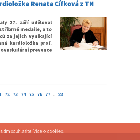
ardioložka Renata Cífková z TN
aly 27. září uděloval
tříbrné medaile, a to
 za jejich vynikající
ná kardioložka prof.
diovaskulární prevence
1
72
73
74
75
76
77
...
83
 tím souhlasíte. Více o
cookies
.