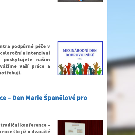
ů
ntra podpůrné péče v
celoroční a intenzivní
u poskytujete našim
vážíme vaší práce a
potřebují.
nce – Den Marie Španělové pro
tradiční konference –
roce šlo již o dvacáté