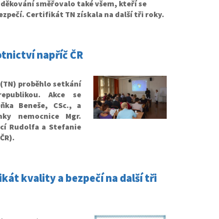
ěkování směřovalo také všem, kteří se
bezpečí
. Certifikát TN získala na další tři roky.
tnictví napříč ČR
(TN) proběhlo setkání
epublikou. Akce se
eňka Beneše, CSc., a
nky nemocnice Mgr.
cí Rudolfa a Stefanie
ČR).
t kvality a bezpečí na další tři