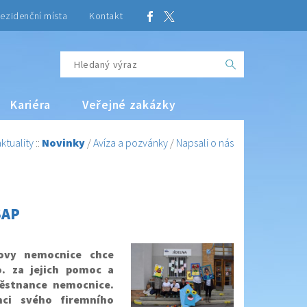
ezidenční místa
Kontakt
Kariéra
Veřejné zakázky
ktuality
::
Novinky
/
Avíza a pozvánky
/
Napsali o nás
SAP
ovy nemocnice chce
o. za jejich pomoc a
městnance nemocnice.
mci svého firemního