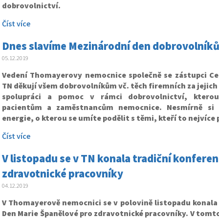
dobrovolnictví.
Číst více
Dnes slavíme Mezinárodní den dobrovolník
05.12.2019
Vedení Thomayerovy nemocnice společně se zástupci Ce
TN děkují všem dobrovolníkům vč. těch firemních za jejich 
spolupráci a pomoc v rámci dobrovolnictví, ktero
pacientům a zaměstnancům nemocnice. Nesmírně si 
energie, o kterou se umíte podělit s těmi, kteří to nejvíce 
Číst více
V listopadu se v TN konala tradiční konfere
zdravotnické pracovníky
04.12.2019
V Thomayerově nemocnici se v polovině listopadu konala 
Den Marie Španělové pro zdravotnické pracovníky. V tomto 