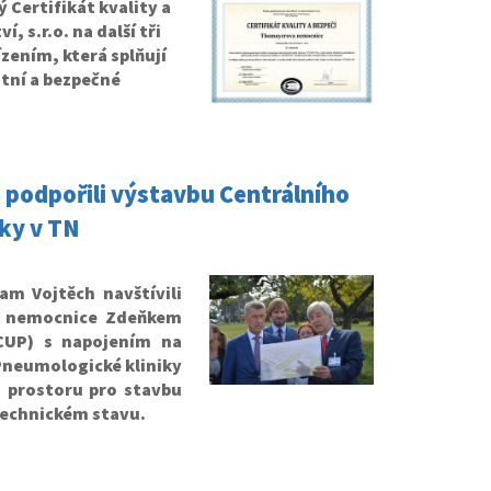
 Certifikát kvality a
, s.r.o. na další tři
zením, která splňují
itní a bezpečné
 podpořili výstavbu Centrálního
iky v TN
am Vojtěch navštívili
m nemocnice Zdeňkem
CUP) s napojením na
neumologické kliniky
, prostoru pro stavbu
technickém stavu.