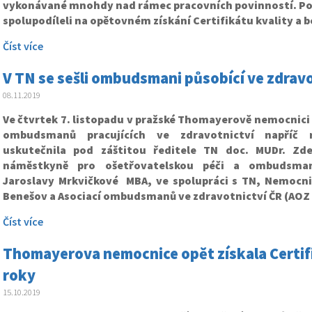
vykonávané mnohdy nad rámec pracovních povinností. Pod
spolupodíleli na opětovném získání
Certifikátu kvality a 
Číst více
V TN se sešli ombudsmani působící ve zdravo
08.11.2019
Ve čtvrtek 7. listopadu v pražské Thomayerově nemocnici 
ombudsmanů pracujících ve zdravotnictví napříč r
uskutečnila pod záštitou ředitele TN doc. MUDr. Zd
náměstkyně pro ošetřovatelskou péči a ombudsma
Jaroslavy Mrkvičkové MBA, ve spolupráci s TN, Nemocni
Benešov a Asociací ombudsmanů ve zdravotnictví ČR (AOZ 
Číst více
Thomayerova nemocnice opět získala Certifiká
roky
15.10.2019