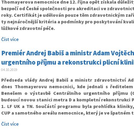
Thomayerova nemocnice dne 12. října opět získala důležitý
bezpečí od České společnosti pro akreditaci ve zdravotnictví
roky. Certifikát je udělován pouze těm zdravotnickým zaří
ty nejnáročnější kritéria a podmínky pro poskytování kval
lůžkové zdravotní péče.
Číst více
Premiér Andrej Babiš a ministr Adam Vojtěch
urgentního příjmu a rekonstrukci plicní klin
04.10.2019
Předseda vlády Andrej Babiš a ministr zdravotnictví Ad
dnes Thomayerovu nemocnici, kde jednali s ředitele
Benešem o výstavbě Centrálního urgentního příjmu (
budoucí novou stanici metra D a kompletní rekonstrukci
P
1. LF UK a TN
. Součástí programu byla prohlídka kliniky
CUP a samotného areálu nemocnice, který je ve špatném 
Číst více