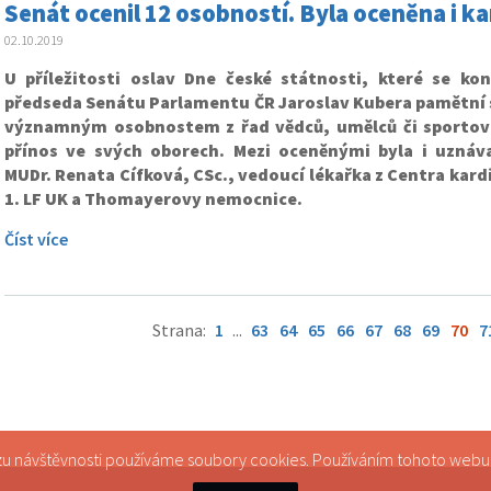
Senát ocenil 12 osobností. Byla oceněna i k
02.10.2019
U příležitosti oslav Dne české státnosti, které se kon
předseda Senátu Parlamentu ČR Jaroslav Kubera pamětní s
významným osobnostem z řad vědců, umělců či sportovců
přínos ve svých oborech. Mezi oceněnými byla i uznáva
MUDr. Renata Cífková, CSc., vedoucí lékařka z Centra kar
1. LF UK a Thomayerovy nemocnice.
Číst více
Strana:
1
...
63
64
65
66
67
68
69
70
7
zu návštěvnosti používáme soubory cookies. Používáním tohoto webu s