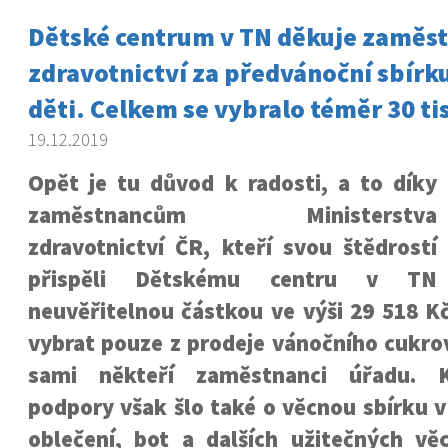
Dětské centrum v TN děkuje zaměs
zdravotnictví za předvánoční sbírk
děti. Celkem se vybralo téměr 30 tis
19.12.2019
Opět je tu důvod k radosti, a to díky
zaměstnancům Ministerstva
zdravotnictví ČR, kteří svou štědrostí
přispěli Dětskému centru v TN
neuvěřitelnou částkou ve výši 29 518 K
vybrat pouze z prodeje vánočního cukrov
sami někteří zaměstnanci úřadu. K
podpory však šlo také o věcnou sbírku 
oblečení, bot a dalších užitečných věc