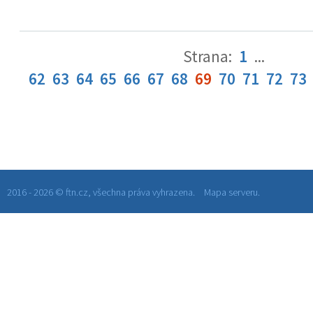
Strana:
1
...
62
63
64
65
66
67
68
69
70
71
72
73
2016 - 2026 © ftn.cz, všechna práva vyhrazena.
Mapa serveru.