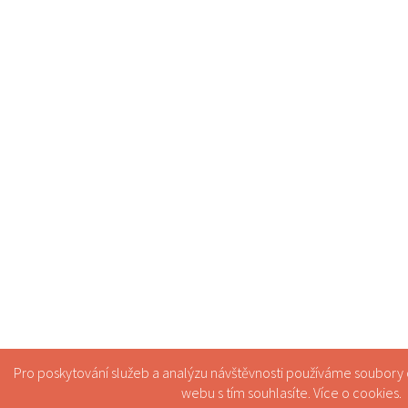
Pro poskytování služeb a analýzu návštěvnosti používáme soubory
webu s tím souhlasíte. Více o
cookies
.