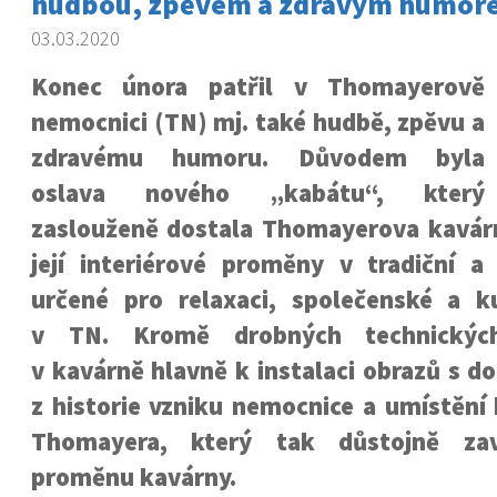
hudbou, zpěvem a zdravým humor
03.03.2020
Konec února patřil v Thomayerově
nemocnici (TN) mj. také hudbě, zpěvu a
zdravému humoru. Důvodem byla
oslava nového „kabátu“, který
zaslouženě dostala Thomayerova kavárna
její interiérové proměny v tradiční a
určené pro relaxaci, společenské a ku
v TN. Kromě drobných technickýc
v kavárně hlavně k instalaci obrazů s 
z historie vzniku nemocnice a umístění
Thomayera, který tak důstojně zav
proměnu kavárny.