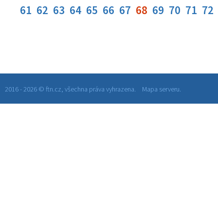
61
62
63
64
65
66
67
68
69
70
71
72
2016 - 2026 © ftn.cz, všechna práva vyhrazena.
Mapa serveru.