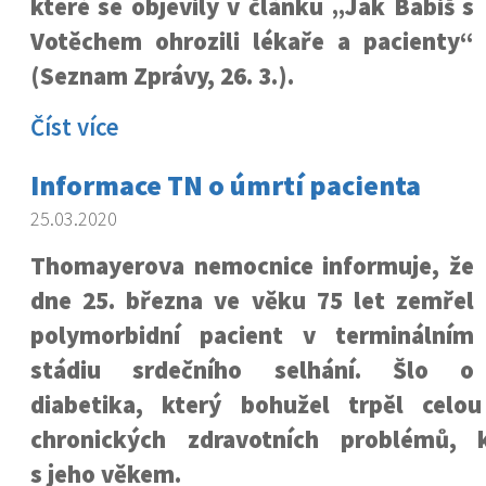
které se objevily v článku „Jak Babiš s
Votěchem ohrozili lékaře a pacienty“
(Seznam Zprávy, 26. 3.).
Číst více
Informace TN o úmrtí pacienta
25.03.2020
Thomayerova nemocnice informuje, že
dne 25. března ve věku 75 let zemřel
polymorbidní pacient v terminálním
stádiu srdečního selhání. Šlo o
diabetika, který bohužel trpěl celo
chronických zdravotních problémů, k
s jeho věkem.