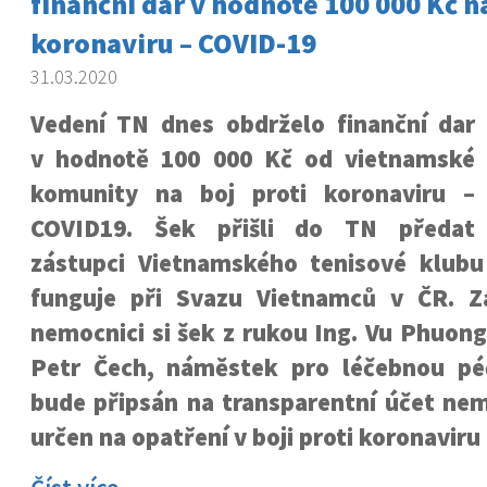
finanční dar v hodnotě 100 000 Kč na
koronaviru – COVID-19
31.03.2020
Vedení TN dnes obdrželo finanční dar
v hodnotě 100 000 Kč od vietnamské
komunity na boj proti koronaviru –
COVID19. Šek přišli do TN předat
zástupci Vietnamského tenisové klubu
funguje při Svazu Vietnamců v ČR. 
nemocnici si šek z rukou Ing. Vu Phuon
Petr Čech, náměstek pro léčebnou péč
bude připsán na transparentní účet nem
určen na opatření v boji proti koronaviru