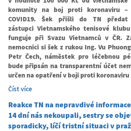
v hodnotě 100 000 Kč od vietnamské
komunity na boj proti koronaviru –
COVID19. Šek přišli do TN předat
zástupci Vietnamského tenisové klubu
funguje při Svazu Vietnamců v ČR. 
nemocnici si šek z rukou Ing. Vu Phuon
Petr Čech, náměstek pro léčebnou péč
bude připsán na transparentní účet nem
určen na opatření v boji proti koronaviru
Číst více
Reakce TN na nepravdivé informace
14 dní nás nekoupali, sestry se obje
sporadicky, líčí tristní situaci v pr