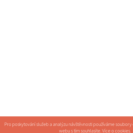
Pro poskytování služeb a analýzu návštěvnosti používáme soubory
webu s tím souhlasíte. Více o
cookies
.