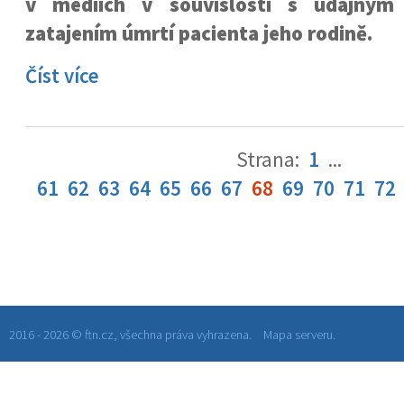
v médiích v souvislosti s údajným
zatajením úmrtí pacienta jeho rodině.
Číst více
Strana:
1
...
61
62
63
64
65
66
67
68
69
70
71
72
2016 - 2026 © ftn.cz, všechna práva vyhrazena.
Mapa serveru.