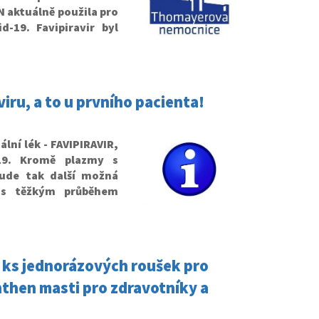
TN aktuálně použila pro
-19. Favipiravir byl
viru, a to u prvního pacienta!
ní lék - FAVIPIRAVIR,
19. Kromě plazmy s
bude tak další možná
 s těžkým průběhem
 ks jednorázových roušek pro
then masti pro zdravotníky a