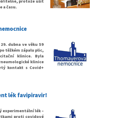
ěřitelné, protože ušít
e a času.
 nemocnice
29. dubna ve věku 59
po těžkém zápalu plic,
itační klinice. Byla
Pneumologické klinice
ytý kontakt s Covid+
t lék favipiravir!
 experimentální lék –
átkami proti covidové