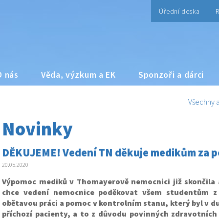
Úřední deska
R
O nás
Věda, výzkum a EK
Sponzoři a dárci
Všechny a
Novinky
DĚKUJEME! Vedení TN děkuje medikům za p
20.05.2020
Výpomoc mediků v Thomayerově nemocnici již skončila a 
chce vedení nemocnice poděkovat všem studentům z 
obětavou práci a pomoc v kontrolním stanu, který byl v d
příchozí pacienty, a to z důvodu povinných zdravotních 