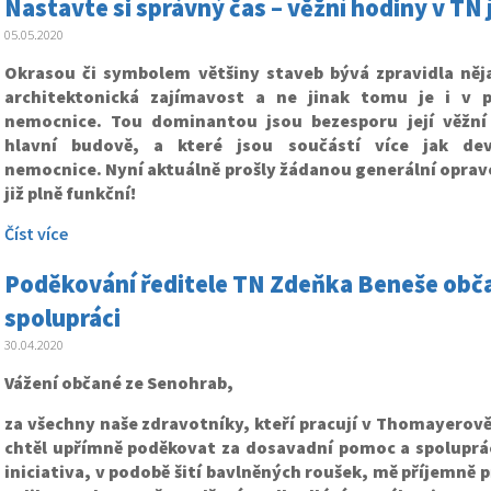
Nastavte si správný čas – věžní hodiny v TN 
05.05.2020
Okrasou či symbolem většiny staveb bývá zpravidla něj
architektonická zajímavost a ne jinak tomu je i v 
nemocnice. Tou dominantou jsou bezesporu její věžn
hlavní budově, a které jsou součástí více jak deva
nemocnice. Nyní aktuálně prošly žádanou generální opravo
již plně funkční!
Číst více
Poděkování ředitele TN Zdeňka Beneše obč
spolupráci
30.04.2020
Vážení občané ze Senohrab,
za všechny naše zdravotníky, kteří pracují v Thomayerov
chtěl upřímně poděkovat za dosavadní pomoc a spolupráci
iniciativa, v podobě šití bavlněných roušek, mě příjemně p