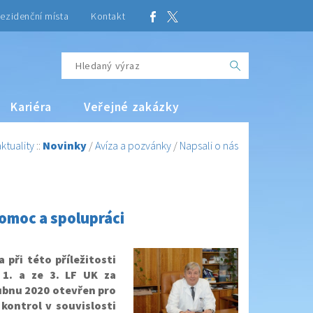
ezidenční místa
Kontakt
Kariéra
Veřejné zakázky
ktuality
::
Novinky
/
Avíza a pozvánky
/
Napsali o nás
omoc a spolupráci
při této příležitosti
1. a ze 3. LF UK za
ubnu 2020 otevřen pro
kontrol v souvislosti