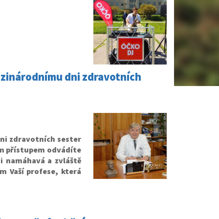
zinárodnímu dni zdravotních
ni zdravotních sester
ím přístupem odvádíte
mi namáhavá a zvláště
ím Vaší profese, která