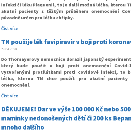
infekci či léku Plaquenil, to je další možná léčba, kterou 
akutní pacienty s těžkým průběhem onemocnění Covid
původně určen pro léčbu chřipky.
Číst více
TN použije lék favipiravir v boji proti korona
29.04.2020
Do Thomayerovy nemocnice dorazil japonský experimentál
který bude použit v boji proti onemocnění Covid-
vytvořenými protilátkami proti covidové infekci, to 
léčba, kterou TN chce použít pro akutní pacienty
onemocnění.
Číst více
DĚKUJEME! Dar ve výše 100 000 Kč nebo 500
maminky nedonošených dětí či 200 ks Bepan
mnoho dalšího