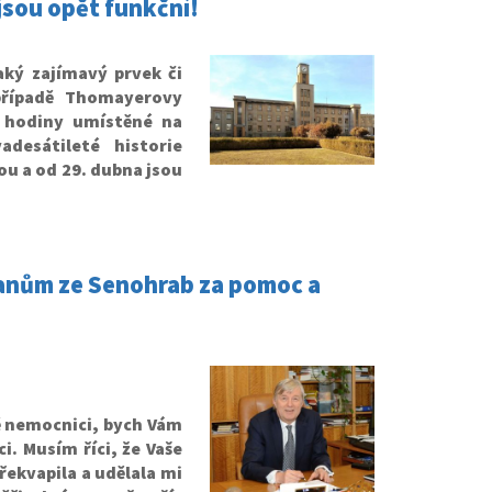
jsou opět funkční!
aký zajímavý prvek či
případě Thomayerovy
í hodiny umístěné na
desátileté historie
u a od 29. dubna jsou
anům ze Senohrab za pomoc a
ě nemocnici, bych Vám
. Musím říci, že Vaše
řekvapila a udělala mi