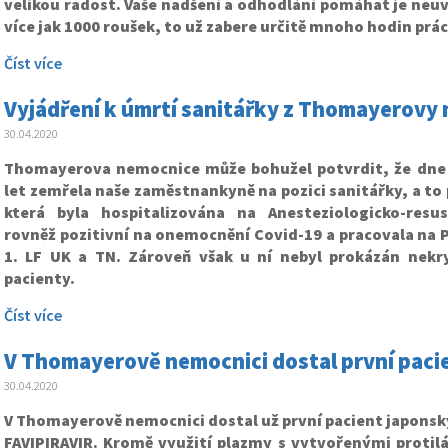
velikou radost. Vaše nadšení a odhodlání pomáhat je neuv
více jak 1000 roušek, to už zabere určitě mnoho hodin prác
Číst více
Vyjádření k úmrtí sanitářky z Thomayerovy
30.04.2020
Thomayerova nemocnice může bohužel potvrdit, že dne 
let zemřela naše zaměstnankyně na pozici sanitářky, a to 
která byla hospitalizována na Anesteziologicko-resusc
rovněž pozitivní na onemocnění Covid-19 a pracovala na 
1. LF UK a TN. Zároveň však u ní nebyl prokázán nekr
pacienty.
Číst více
V Thomayerově nemocnici dostal první pacien
30.04.2020
V Thomayerově nemocnici dostal už první pacient japonský
FAVIPIRAVIR. Kromě využití plazmy s vytvořenými protil