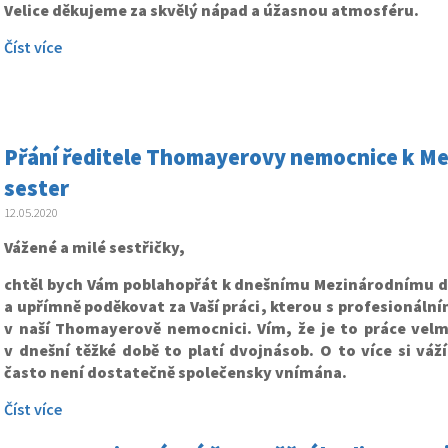
Velice děkujeme za skvělý nápad a úžasnou atmosféru.
Číst více
Přání ředitele Thomayerovy nemocnice k Me
sester
12.05.2020
Vážené a milé sestřičky,
chtěl bych Vám poblahopřát k dnešnímu Mezinárodnímu d
a upřímně poděkovat za Vaší práci, kterou s profesionáln
v naší Thomayerově nemocnici. Vím, že je to práce vel
v dnešní těžké době to platí dvojnásob. O to více si váž
často není dostatečně společensky vnímána.
Číst více