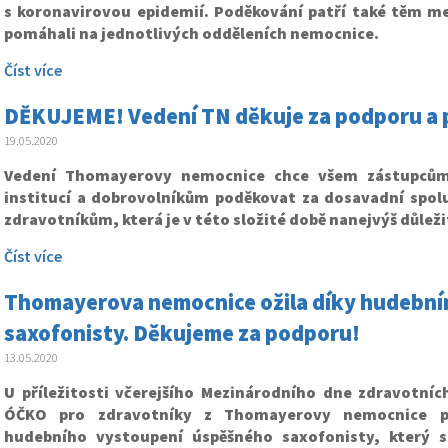
s koronavirovou epidemií. Poděkování patří také těm m
pomáhali na jednotlivých odděleních nemocnice.
Číst více
DĚKUJEME! Vedení TN děkuje za podporu a
19.05.2020
Vedení Thomayerovy nemocnice chce všem zástupcům 
institucí a dobrovolníkům poděkovat za dosavadní spol
zdravotníkům, která je v této složité době nanejvýš důleži
Číst více
Thomayerova nemocnice ožila díky hudebn
saxofonisty. Děkujeme za podporu!
13.05.2020
U příležitosti včerejšího Mezinárodního dne zdravotních
ÓČKO pro zdravotníky z Thomayerovy nemocnice p
hudebního vystoupení úspěšného saxofonisty, který si