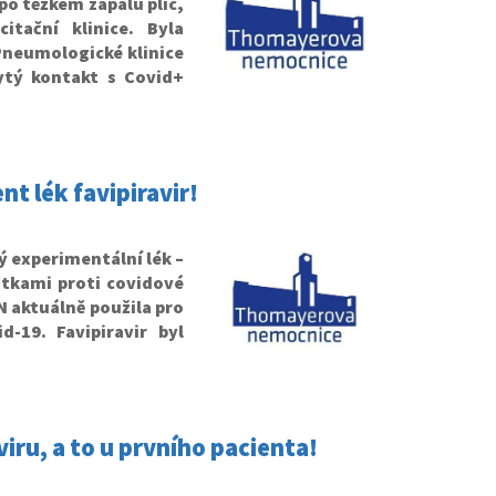
po těžkém zápalu plic,
itační klinice. Byla
Pneumologické klinice
ytý kontakt s Covid+
t lék favipiravir!
 experimentální lék –
átkami proti covidové
TN aktuálně použila pro
-19. Favipiravir byl
viru, a to u prvního pacienta!