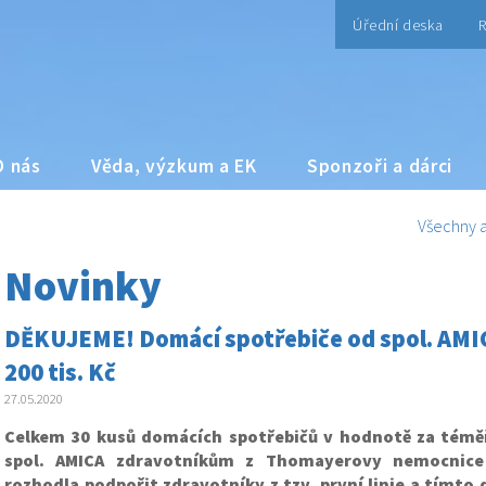
Úřední deska
R
O nás
Věda, výzkum a EK
Sponzoři a dárci
Všechny a
Novinky
DĚKUJEME! Domácí spotřebiče od spol. AMIC
200 tis. Kč
27.05.2020
Celkem 30 kusů domácích spotřebičů v hodnotě za téměř
spol. AMICA zdravotníkům z Thomayerovy nemocnice
rozhodla podpořit zdravotníky z tzv. první linie a tímto