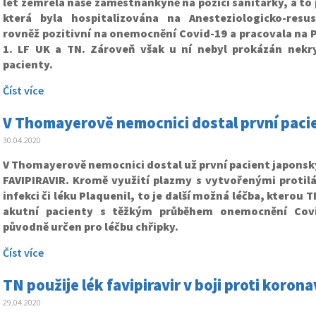
let zemřela naše zaměstnankyně na pozici sanitářky, a to 
která byla hospitalizována na Anesteziologicko-resusc
rovněž pozitivní na onemocnění Covid-19 a pracovala na 
1. LF UK a TN. Zároveň však u ní nebyl prokázán nekr
pacienty.
Číst více
V Thomayerově nemocnici dostal první pacien
30.04.2020
V Thomayerově nemocnici dostal už první pacient japonský
FAVIPIRAVIR. Kromě využití plazmy s vytvořenými protil
infekci či léku Plaquenil, to je další možná léčba, kterou 
akutní pacienty s těžkým průběhem onemocnění Covid
původně určen pro léčbu chřipky.
Číst více
TN použije lék favipiravir v boji proti korona
29.04.2020