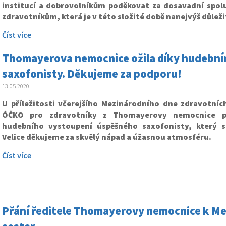
institucí a dobrovolníkům poděkovat za dosavadní spol
zdravotníkům, která je v této složité době nanejvýš důleži
Číst více
Thomayerova nemocnice ožila díky hudebn
saxofonisty. Děkujeme za podporu!
13.05.2020
U příležitosti včerejšího Mezinárodního dne zdravotních
ÓČKO pro zdravotníky z Thomayerovy nemocnice p
hudebního vystoupení úspěšného saxofonisty, který si
Velice děkujeme za skvělý nápad a úžasnou atmosféru.
Číst více
Přání ředitele Thomayerovy nemocnice k Me