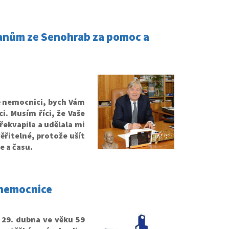
anům ze Senohrab za pomoc a
ě nemocnici, bych Vám
. Musím říci, že Vaše
řekvapila a udělala mi
ěřitelné, protože ušít
e a času.
 nemocnice
29. dubna ve věku 59