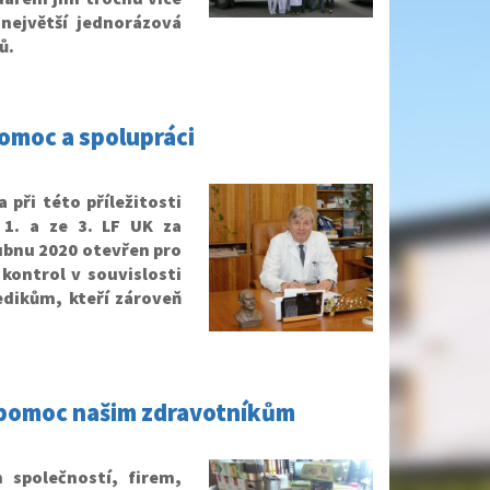
 největší jednorázová
ů.
omoc a spolupráci
při této příležitosti
1. a ze 3. LF UK za
ubnu 2020 otevřen pro
kontrol v souvislosti
edikům, kteří zároveň
 pomoc našim zdravotníkům
společností, firem,