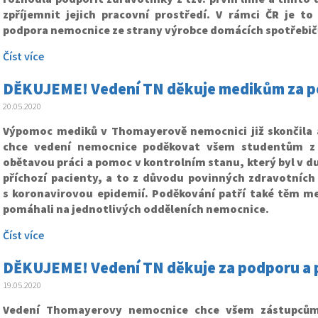
zpříjemnit jejich pracovní prostředí. V rámci ČR je to
podpora nemocnice ze strany výrobce domácích spotřebič
Číst více
DĚKUJEME! Vedení TN děkuje medikům za p
20.05.2020
Výpomoc mediků v Thomayerově nemocnici již skončila a 
chce vedení nemocnice poděkovat všem studentům z 
obětavou práci a pomoc v kontrolním stanu, který byl v d
příchozí pacienty, a to z důvodu povinných zdravotních 
s koronavirovou epidemií. Poděkování patří také těm m
pomáhali na jednotlivých odděleních nemocnice.
Číst více
DĚKUJEME! Vedení TN děkuje za podporu a
19.05.2020
Vedení Thomayerovy nemocnice chce všem zástupcům 