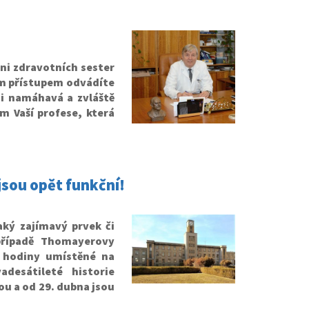
ni zdravotních sester
ím přístupem odvádíte
mi namáhavá a zvláště
ím Vaší profese, která
jsou opět funkční!
aký zajímavý prvek či
případě Thomayerovy
í hodiny umístěné na
desátileté historie
u a od 29. dubna jsou