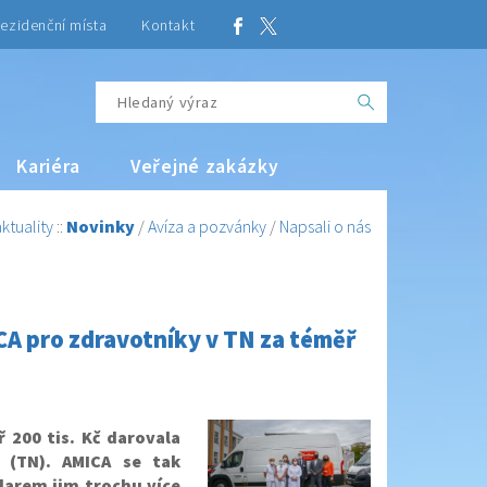
ezidenční místa
Kontakt
Kariéra
Veřejné zakázky
ktuality
::
Novinky
/
Avíza a pozvánky
/
Napsali o nás
A pro zdravotníky v TN za téměř
 200 tis. Kč darovala
 (TN). AMICA se tak
 darem jim trochu více