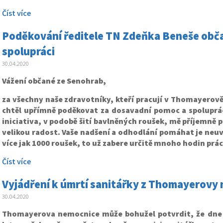
Číst více
Poděkování ředitele TN Zdeňka Beneše obč
spolupráci
30.04.2020
Vážení občané ze Senohrab,
za všechny naše zdravotníky, kteří pracují v Thomayerov
chtěl upřímně poděkovat za dosavadní pomoc a spolupráci
iniciativa, v podobě šití bavlněných roušek, mě příjemně p
velikou radost. Vaše nadšení a odhodlání pomáhat je neuv
více jak 1000 roušek, to už zabere určitě mnoho hodin prác
Číst více
Vyjádření k úmrtí sanitářky z Thomayerovy
30.04.2020
Thomayerova nemocnice může bohužel potvrdit, že dne 