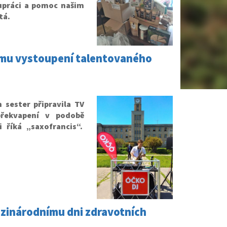
upráci a pomoc našim
tá.
ímu vystoupení talentovaného
 sester připravila TV
řekvapení v podobě
 říká „saxofrancis“.
zinárodnímu dni zdravotních