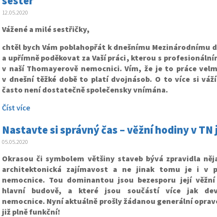
sester
12.05.2020
Vážené a milé sestřičky,
chtěl bych Vám poblahopřát k dnešnímu Mezinárodnímu d
a upřímně poděkovat za Vaší práci, kterou s profesionáln
v naší Thomayerově nemocnici. Vím, že je to práce vel
v dnešní těžké době to platí dvojnásob. O to více si váž
často není dostatečně společensky vnímána.
Číst více
Nastavte si správný čas – věžní hodiny v TN 
05.05.2020
Okrasou či symbolem většiny staveb bývá zpravidla něj
architektonická zajímavost a ne jinak tomu je i v 
nemocnice. Tou dominantou jsou bezesporu její věžn
hlavní budově, a které jsou součástí více jak deva
nemocnice. Nyní aktuálně prošly žádanou generální opravo
již plně funkční!