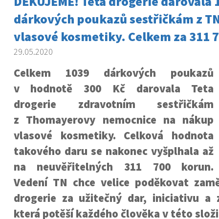
DĚKUJEME! Teta drogerie darovala 
dárkových poukazů sestřičkám z T
vlasové kosmetiky. Celkem za 311 7
29.05.2020
Celkem 1039 dárkových poukazů
v hodnotě 300 Kč darovala Teta
drogerie zdravotním sestřičkám
z Thomayerovy nemocnice na nákup
vlasové kosmetiky. Celková hodnota
takového daru se nakonec vyšplhala až
na neuvěřitelných 311 700 korun.
Vedení TN chce velice poděkovat zam
drogerie za užitečný dar, iniciativu a
která potěší každého člověka v této slož