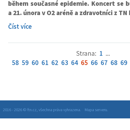
během současné epidemie. Koncert se bu
a 21. února v O2 aréně a zdravotníci z TN
Číst více
Strana:
1
...
58
59
60
61
62
63
64
65
66
67
68
69
2016 - 2026 © ftn.cz, všechna práva vyhrazena.
Mapa serveru.