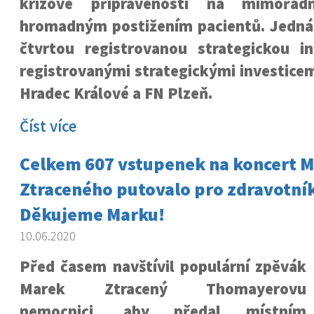
krizové připravenosti na mimořád
hromadným postižením pacientů. Jedná s
čtvrtou registrovanou strategickou inv
registrovanými strategickými investice
Hradec Králové a FN Plzeň.
Číst více
Celkem 607 vstupenek na koncert 
Ztraceného putovalo pro zdravotník
Děkujeme Marku!
10.06.2020
Před časem navštívil populární zpěvák
Marek Ztracený Thomayerovu
nemocnici, aby předal místním