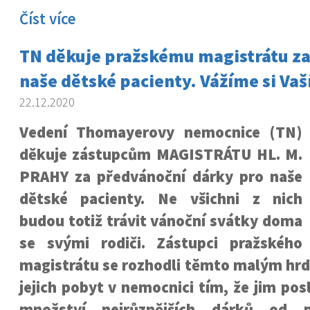
Číst více
TN děkuje pražskému magistrátu za
naše dětské pacienty. Vážíme si Vaš
22.12.2020
Vedení Thomayerovy nemocnice (TN)
děkuje zástupcům MAGISTRÁTU HL. M.
PRAHY za předvánoční dárky pro naše
dětské pacienty. Ne všichni z nich
budou totiž trávit vánoční svátky doma
se svými rodiči. Zástupci pražského
magistrátu se rozhodli těmto malým hrd
jejich pobyt v nemocnici tím, že jim pos
množství nejrůznějších dárků od p