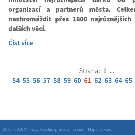
organizací a partnerů města. Celk
nashromáždit přes 1800 nejrůznějších
dalších věcí.
Číst více
Strana:
1
...
54
55
56
57
58
59
60
61
62
63
64
65
2016 - 2026 © ftn.cz, všechna práva vyhrazena.
Mapa serveru.