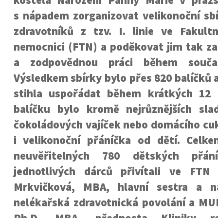
kostela Narození Panny Marie v pražsk
s nápadem zorganizovat velikonoční sb
zdravotníků z tzv. I. linie ve Fakul
nemocnici (FTN) a poděkovat jim tak za
a zodpovědnou práci během souča
Výsledkem sbírky bylo přes 820 balíčků a
stihla uspořádat během krátkých 12
balíčku bylo kromě nejrůznějších sl
čokoládových vajíček nebo domácího cuk
i velikonoční přáníčka od dětí. Celk
neuvěřitelných 780 dětských přání
jednotlivých dárců přivítali ve FTN
Mrkvičková, MBA, hlavní sestra a 
nelékařská zdravotnická povolání a MUD