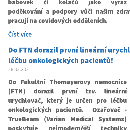
bábovek či koláčů jako výraz
poděkování a podpory vůči našim zdra
pracují na covidových odděleních.
Číst více
Do FTN dorazil první lineární urych
léčbu onkologických pacientů!
26.03.2021
Do Fakultní Thomayerovy nemocnice
(FTN) dorazil první tzv. lineární
urychlovač, který je určen pro léčbu
onkologických pacientů. Ozařovač -
TrueBeam (Varian Medical Systems)
poskytuje nejmodernější techniky