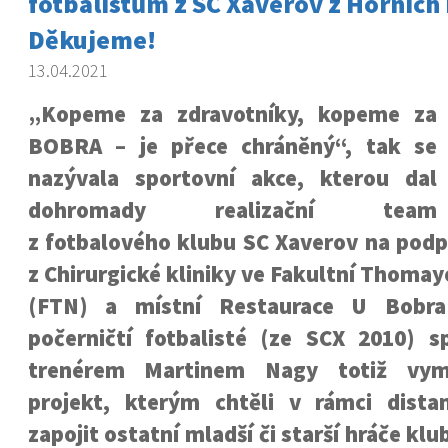
fotbalistům z SC Xaverov z Horních 
Děkujeme!
13.04.2021
„Kopeme za zdravotníky, kopeme za
BOBRA – je přece chráněný“, tak se
nazývala sportovní akce, kterou dal
dohromady realizační team
z fotbalového klubu SC Xaverov na podp
z Chirurgické kliniky ve Fakultní Thoma
(FTN) a místní Restaurace U Bobra
počerničtí fotbalisté (ze SCX 2010) sp
trenérem Martinem Nagy totiž vymy
projekt, kterým chtěli v rámci dista
zapojit ostatní mladší či starší hráče klub