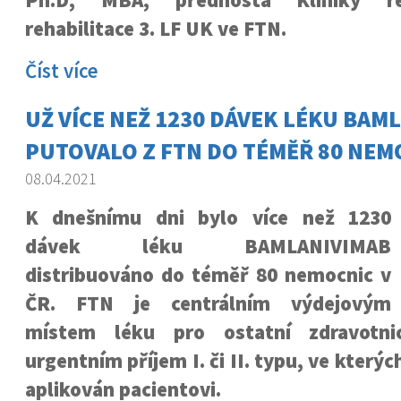
Ph.D, MBA, přednosta Kliniky r
rehabilitace 3. LF UK ve FTN.
Číst více
UŽ VÍCE NEŽ 1230 DÁVEK LÉKU BAM
PUTOVALO Z FTN DO TÉMĚŘ 80 NEMO
08.04.2021
K dnešnímu dni bylo více než 1230
dávek léku BAMLANIVIMAB
distribuováno do téměř 80 nemocnic v
ČR. FTN je centrálním výdejovým
místem léku pro ostatní zdravotni
urgentním příjem I. či II. typu, ve kterýc
aplikován pacientovi.