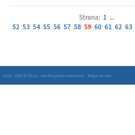
Strana:
1
...
52
53
54
55
56
57
58
59
60
61
62
63
2016 - 2026 © ftn.cz, všechna práva vyhrazena.
Mapa serveru.