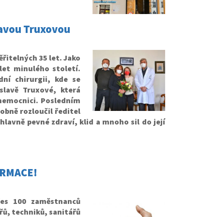
slavou Truxovou
itelných 35 let. Jako
let minulého století.
dní chirurgii, kde se
slavě Truxové, která
 nemocnici. Posledním
obně rozloučil ředitel
hlavně pevné zdraví, klid a mnoho sil do její
ORMACE!
řes 100 zaměstnanců
řů, techniků, sanitářů