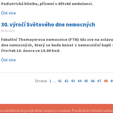
Pediatrická klinika, přízemí v dětské ambulanci.
Číst více
30. výročí Světového dne nemocných
09.02.2022
Fakultní Thomayerova nemocnice (FTN) Vás zve na oslavu
dne nemocných, který se bude konat v nemocniční kapli sv
čtvrtek 10. února ve 14.00 hod.
Číst více
Strana:
1
...
41
42
43
44
45
46
47
48
4
zu návštěvnosti používáme soubory cookies. Používáním tohoto webu s