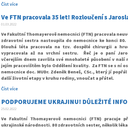
Číst více
Ve FTN pracovala 35 let! Rozloučení s Jaro
01.03.2022
Ve Fakultní Thomayerově nemocnici (FTN) pracovala neuvěř
zdravotní sestra nastoupila do nemocnice ke konci 80. 
Dlouhá léta pracovala na tzv. dospělé chirurgii a hru
vypracovala až na vrchní sestru. Řeč je o paní Jaro
včerejším dnem završila své mnohaleté působení v naší
jejím pracovištěm bylo Oddělení kvality. Za FTN se s ní os
nemocnice doc. MUDr. Zdeněk Beneš, CSc., který jí popřál 
další životní etapy v kruhu rodiny, vnoučat a přátel.
Číst více
PODPORUJEME UKRAJINU! DŮLEŽITÉ INF
25.02.2022
Ve Fakultní Thomayerově nemocnici (FTN) pracuje p
ukrajinské národnosti. 80 zdravotních sester, několik léka