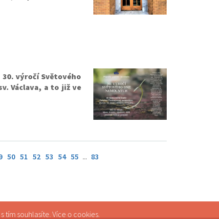
 30. výročí Světového
. Václava, a to již ve
9
50
51
52
53
54
55
...
83
 tím souhlasíte. Více o
cookies
.