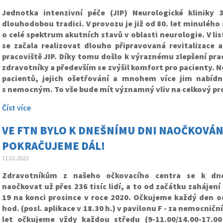
Jednotka intenzivní péče (JIP) Neurologické klinik
dlouhodobou tradici. V provozu je již od 80. let minulého s
o celé spektrum akutních stavů v oblasti neurologie. V l
se začala realizovat dlouho připravovaná revitalizace 
pracoviště JIP. Díky tomu došlo k výraznému zlepšení pra
zdravotníky a především se zvýšil komfort pro pacienty. 
pacientů, jejich ošetřování a mnohem více jim nabídn
s nemocným. To vše bude mít významný vliv na celkový pr
Číst více
VE FTN BYLO K DNEŠNÍMU DNI NAOČKOVÁNO 
POKRAČUJEME DÁL!
11.02.2022
Zdravotníkům z našeho očkovacího centra se k dne
naočkovat už přes 236 tisíc lidí, a to od začátku zahájení
19 na konci prosince v roce 2020. Očkujeme každý den o
hod. (posl. aplikace v 18.30 h.) v pavilonu F - za nemocniční
let očkujeme vždy každou středu (9-11.00/14.00-17.00