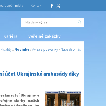
ezidenční místa
Kontakt
Kariéra
Veřejné zakázky
ktuality
::
Novinky
/
Avíza a pozvánky
/
Napsali o nás
rní účet Ukrajinské ambasády díky
yslanectví Ukrajiny v
eřejné sbírky našich
arity s Ukrajinou. Do