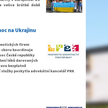
e velice krátké době
moc na Ukrajinu
ceutických firem
 sboru koordinuje
moc České republiky
alení léků darovaných
ravu bezplatně
ní služby poskytla advokátní kancelář PRK