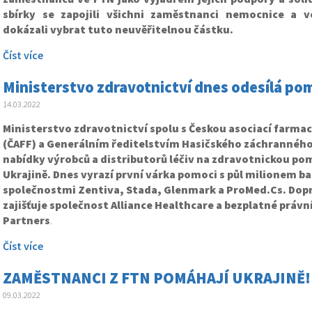
sbírky se zapojili všichni zaměstnanci nemocnice a v
dokázali vybrat tuto neuvěřitelnou částku.
Číst více
Ministerstvo zdravotnictví dnes odesílá po
14.03.2022
Ministerstvo zdravotnictví spolu s Českou asociací farma
(ČAFF) a Generálním ředitelstvím Hasičského záchranného
nabídky výrobců a distributorů léčiv na zdravotnickou po
Ukrajině. Dnes vyrazí první várka pomoci s půl milionem b
společnostmi Zentiva, Stada, Glenmark a ProMed.Cs. Dop
zajišťuje společnost Alliance Healthcare a bezplatné práv
Partners
.
Číst více
ZAMĚSTNANCI Z FTN POMÁHAJÍ UKRAJINĚ!
09.03.2022