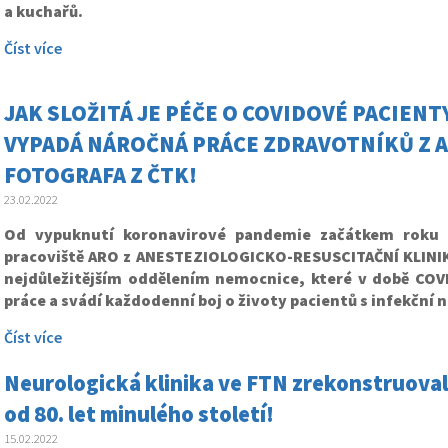
a kuchařů.
Číst více
JAK SLOŽITÁ JE PÉČE O COVIDOVÉ PACIENT
VYPADÁ NÁROČNÁ PRÁCE ZDRAVOTNÍKŮ Z A
FOTOGRAFA Z ČTK!
23.02.2022
Od vypuknutí koronavirové pandemie začátkem roku 2
pracoviště ARO z ANESTEZIOLOGICKO-RESUSCITAČNÍ KLINIK
nejdůležitějším oddělením nemocnice, které v době COV
práce a svádí každodenní boj o životy pacientů s infekční 
Číst více
Neurologická klinika ve FTN zrekonstruovala 
od 80. let minulého století!
15.02.2022