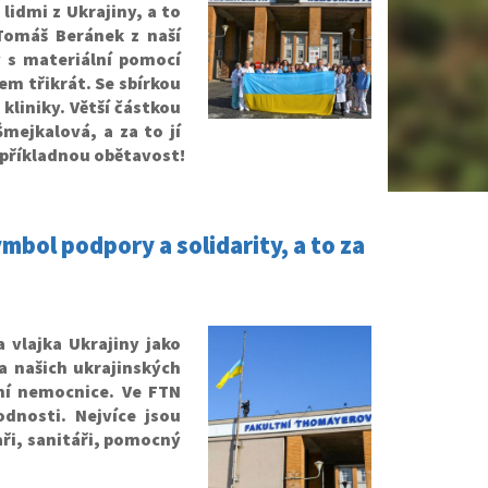
lidmi z Ukrajiny, a to
 Tomáš Beránek z naší
ý s materiální pomocí
kem třikrát. Se sbírkou
kliniky. Větší částkou
mejkalová, a za to jí
a příkladnou obětavost!
mbol podpory a solidarity, a to za
 vlajka Ukrajiny jako
a našich ukrajinských
ení nemocnice. Ve FTN
dnosti. Nejvíce jsou
kaři, sanitáři, pomocný