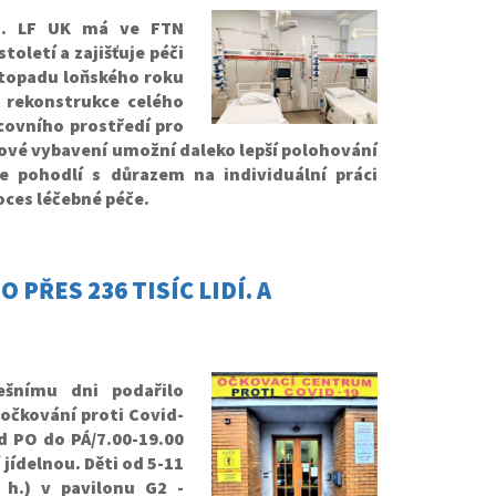
y 3. LF UK má ve FTN
toletí a zajišťuje péči
istopadu loňského roku
a rekonstrukce celého
covního prostředí pro
Nové vybavení umožní daleko lepší polohování
e pohodlí s důrazem na individuální práci
oces léčebné péče.
PŘES 236 TISÍC LIDÍ. A
šnímu dni podařilo
 očkování proti Covid-
d PO do PÁ/7.00-19.00
 jídelnou. Děti od 5-11
 h.) v pavilonu G2 -