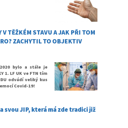
Y V TĚŽKÉM STAVU A JAK PŘI TOM
RO? ZACHYTIL TO OBJEKTIV
020 bylo a stále je
Y 1. LF UK ve FTN tím
IDU odvádí veliký kus
nemocí Covid-19!
svou JIP, která má zde tradici již