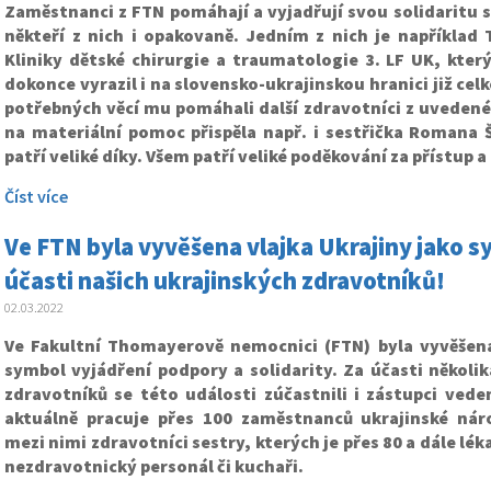
Zaměstnanci z FTN pomáhají a vyjadřují svou solidaritu s 
někteří z nich i opakovaně. Jedním z nich je například
Kliniky dětské chirurgie a traumatologie 3. LF UK, kter
dokonce vyrazil i na slovensko-ukrajinskou hranici již cel
potřebných věcí mu pomáhali další zdravotníci z uvedené 
na materiální pomoc přispěla např. i sestřička Romana Š
patří veliké díky. Všem patří veliké poděkování za přístup 
Číst více
Ve FTN byla vyvěšena vlajka Ukrajiny jako sy
účasti našich ukrajinských zdravotníků!
02.03.2022
Ve Fakultní Thomayerově nemocnici (FTN) byla vyvěšena
symbol vyjádření podpory a solidarity. Za účasti několik
zdravotníků se této události zúčastnili i zástupci ved
aktuálně pracuje přes 100 zaměstnanců ukrajinské náro
mezi nimi zdravotníci sestry, kterých je přes 80 a dále lé
nezdravotnický personál či kuchaři.