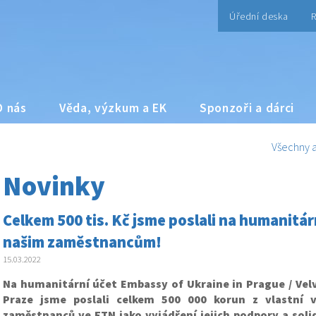
Úřední deska
R
O nás
Věda, výzkum a EK
Sponzoři a dárci
Všechny a
Novinky
Celkem 500 tis. Kč jsme poslali na humanitá
našim zaměstnancům!
15.03.2022
Na humanitární účet Embassy of Ukraine in Prague / Velv
Praze jsme poslali celkem 500 000 korun z vlastní v
zaměstnanců ve FTN jako vyjádření jejich podpory a solid