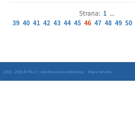
Strana:
1
...
39
40
41
42
43
44
45
46
47
48
49
50
2016 - 2026 © ftn.cz, všechna práva vyhrazena.
Mapa serveru.