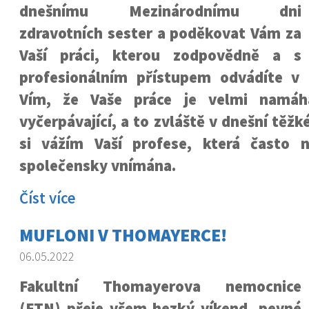
dnešnímu Mezinárodnímu dni
zdravotních sester a poděkovat Vám za
Vaší práci, kterou zodpovědně a s
profesionálním přístupem odvádíte v 
Vím, že Vaše práce je velmi namá
vyčerpávající, a to zvláště v dnešní těžk
si vážím Vaší profese, která často 
společensky vnímána.
Číst více
MUFLONI V THOMAYERCE!
06.05.2022
Fakultní Thomayerova nemocnice
(FTN) přeje všem hezký víkend, pevné