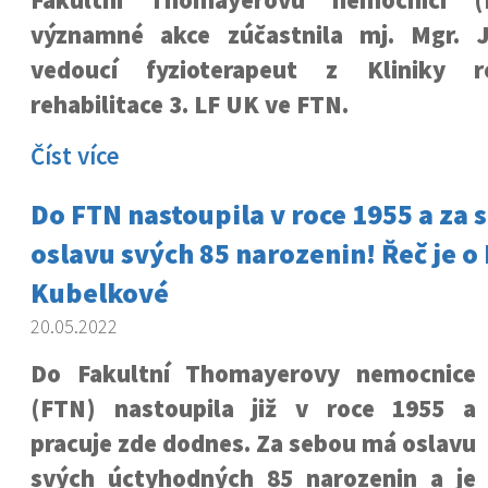
Fakultní Thomayerovu nemocnici 
významné akce zúčastnila mj. Mgr. J
vedoucí fyzioterapeut z Kliniky r
rehabilitace 3. LF UK ve FTN.
Číst více
Do FTN nastoupila v roce 1955 a za
oslavu svých 85 narozenin! Řeč je o
Kubelkové
20.05.2022
Do Fakultní Thomayerovy nemocnice
(FTN) nastoupila již v roce 1955 a
pracuje zde dodnes. Za sebou má oslavu
svých úctyhodných 85 narozenin a je