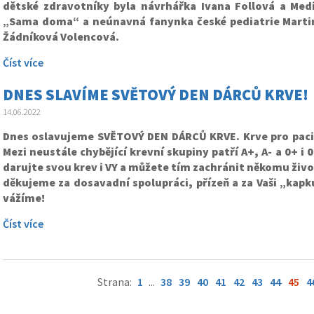
dětské zdravotníky byla návrhářka Ivana Follová a Me
„Sama doma“ a neúnavná fanynka české pediatrie Marti
Žádníková Volencová.
Číst více
DNES SLAVÍME SVĚTOVÝ DEN DÁRCŮ KRVE!
14.06.2022
Dnes oslavujeme SVĚTOVÝ DEN DÁRCŮ KRVE. Krve pro paci
Mezi neustále chybějící krevní skupiny patří A+, A- a 0+ i 
darujte svou krev i VY a můžete tím zachránit někomu živ
děkujeme za dosavadní spolupráci, přízeň a za Vaši „kapku
vážíme!
Číst více
Strana:
1
...
38
39
40
41
42
43
44
45
4