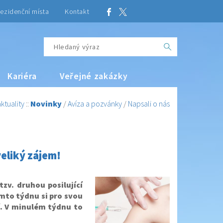
ezidenční místa
Kontakt
Kariéra
Veřejné zakázky
ktuality
::
Novinky
/
Avíza a pozvánky
/
Napsali o nás
veliký zájem!
zv. druhou posilující
tomto týdnu si pro svou
í. V minulém týdnu to