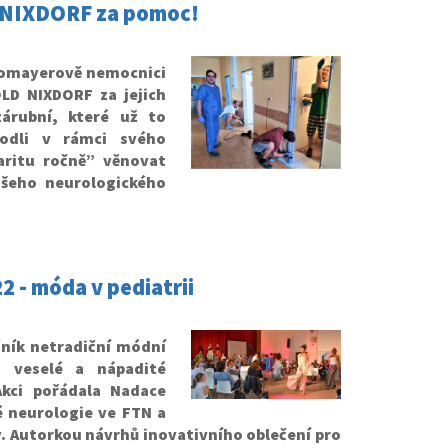
 NIXDORF za pomoc!
Thomayerově nemocnici
OLD NIXDORF za jejich
árubní, které už to
hodli v rámci svého
aritu ročně” věnovat
ašeho neurologického
 - móda v pediatrii
čník netradiční módní
a veselé a nápadité
Akci pořádala Nadace
é neurologie ve FTN a
y. Autorkou návrhů inovativního oblečení pro