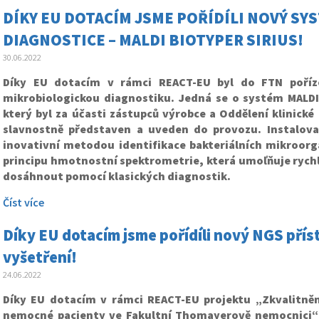
DÍKY EU DOTACÍM JSME POŘÍDÍLI NOVÝ S
DIAGNOSTICE – MALDI BIOTYPER SIRIUS!
30.06.2022
Díky EU dotacím v rámci REACT-EU byl do FTN poří
mikrobiologickou diagnostiku. Jedná se o systém MALDI 
který byl za účasti zástupců výrobce a Oddělení klinické
slavnostně představen a uveden do provozu. Instalov
inovativní metodou identifikace bakteriálních mikroor
principu hmotnostní spektrometrie, která umoľňuje rychlej
dosáhnout pomocí klasických diagnostik.
Číst více
Díky EU dotacím jsme pořídíli nový NGS přís
vyšetření!
24.06.2022
Díky EU dotacím v rámci REACT-EU projektu „Zkvalitněn
nemocné pacienty ve Fakultní Thomayerově nemocnici“ b