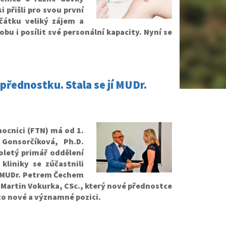
i přišli pro svou první
čátku veliký zájem a
u i posílit své personální kapacity. Nyní se
přednostku. Stala se jí MUDr.
ocnici (FTN) má od 1.
 Gonsorčíková, Ph.D.
oletý primář oddělení
liniky se zúčastnili
i MUDr. Petrem Čechem
. Martin Vokurka, CSc., který nové přednostce
to nové a významné pozici.