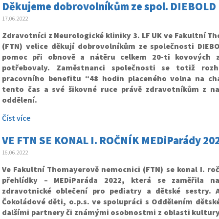
Děkujeme dobrovolníkům ze spol. DIEBOLD
17.06.2022
Zdravotníci z Neurologické kliniky 3. LF UK ve Fakultní 
(FTN) velice děkují dobrovolníkům ze společnosti DIEB
pomoc při obnově a nátěru celkem 20-ti kovových z
potřebovaly. Zaměstnanci společnosti se totiž roz
pracovního benefitu “48 hodin placeného volna na ch
tento čas a své šikovné ruce právě zdravotníkům z n
oddělení.
Číst více
VE FTN SE KONAL I. ROČNÍK MEDiParády 2022
16.06.2022
Ve Fakultní Thomayerově nemocnici (FTN) se konal I. ro
přehlídky – MEDiParáda 2022, která se zaměřila n
zdravotnické oblečení pro pediatry a dětské sestry. 
Čokoládové děti, o.p.s. ve spolupráci s Oddělením dětsk
dalšími partnery či známými osobnostmi z oblasti kultur