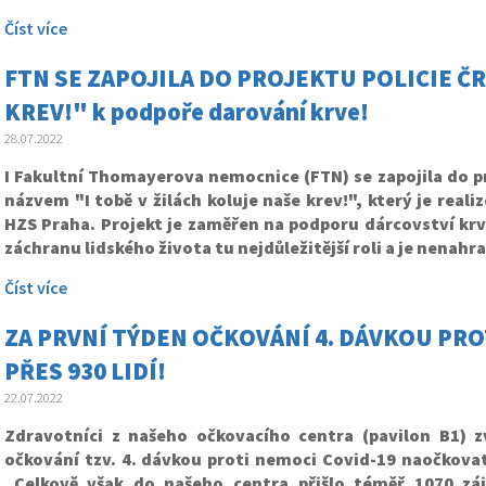
Číst více
FTN SE ZAPOJILA DO PROJEKTU POLICIE ČR 
KREV!" k podpoře darování krve!
28.07.2022
I Fakultní Thomayerova nemocnice (FTN) se zapojila do pr
názvem "I tobě v žilách koluje naše krev!", který je reali
HZS Praha. Projekt je zaměřen na podporu dárcovství krve
záchranu lidského života tu nejdůležitější roli a je nenahr
Číst více
ZA PRVNÍ TÝDEN OČKOVÁNÍ 4. DÁVKOU PRO
PŘES 930 LIDÍ!
22.07.2022
Zdravotníci z našeho očkovacího centra (pavilon B1) z
očkování tzv. 4. dávkou proti nemoci Covid-19 naočkovat 
Celkově však do našeho centra přišlo téměř 1070 zá