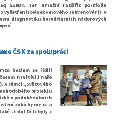
eq 550Dx. Ten umožní rozšířit portfolio
ES vyšetření (celoexomového sekvenování). V
přesní diagnostiku hereditárních nádorových
psií.
jeme ČSK za spolupráci
ímto heslem se řídili
časem navštívili naše
). V rámci „Světového
dlouhodobého projektu
árků v podobě zubních
ištění zubů by mělo, a
aké stalo! Děti byly z