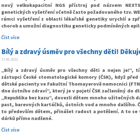
nový velkokapacitní NGS přístroj pod názvem NEXTS
genetických vyšetření včetně často požadovaného tzv. W
rámci vyšetření z oblasti lékařské genetiky urychlí a z
chorob a umožní diagnostiku geneticky podmíněných epile
Číst více
Bílý a zdravý úsměv pro všechny děti! Děku
17.06.2022
„Bílý a zdravý úsměv pro všechny děti a nejen je!“, t
zástupci České stomatologické komory (ČSK), když před 
dětské pacienty ve Fakultní Thomayerově nemocnici (FTN
dne ústního zdraví“, který je v pojetí ČSK začleněný do 
„Republika bez kazu“, dovezli dětem mnoho užitečných d
past, barevných kartáčků, ústních vod a mnoho dalšího. Č
to především dětem, přinášet radost a potěšení. A to se t
dárků přímo nadšené.
Číst více