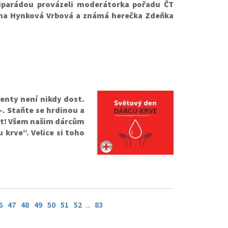
diparádou provázeli moderátorka pořadu ČT
na Hynková Vrbová a známá herečka Zdeňka
enty není nikdy dost.
0-. Staňte se hrdinou a
ot! Všem našim dárcům
 krve“. Velice si toho
6
47
48
49
50
51
52
...
83