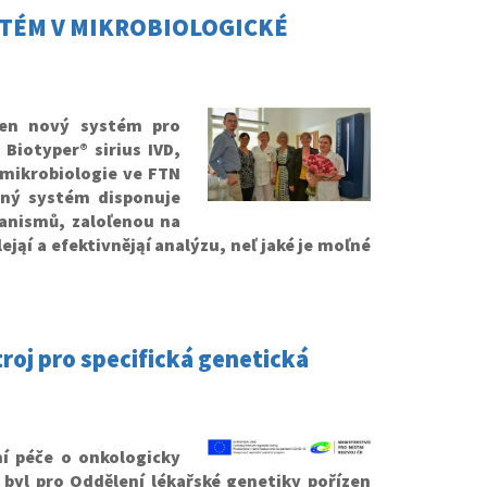
YSTÉM V MIKROBIOLOGICKÉ
zen nový systém pro
Biotyper® sirius IVD,
 mikrobiologie ve FTN
aný systém disponuje
ganismů, zaloľenou na
ąí a efektivnějąí analýzu, neľ jaké je moľné
troj pro specifická genetická
í péče o onkologicky
yl pro Oddělení lékařské genetiky pořízen