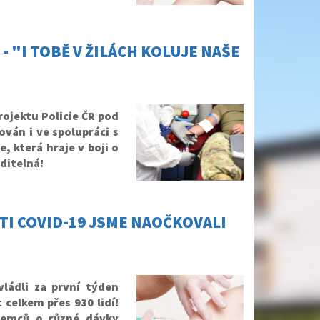
- "I TOBĚ V ŽILÁCH KOLUJE NAŠE
ojektu Policie ČR pod
zován i ve spolupráci s
, která hraje v boji o
aditelná!
TI COVID-19 JSME NAOČKOVALI
vládli za první týden
celkem přes 930 lidí!
jemců o různé dávky