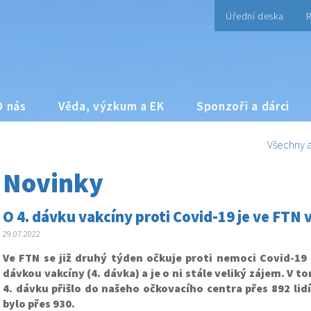
Úřední deska
R
O nás
Věda, výzkum a EK
Sponzoři a dárci
Všechny a
Novinky
O 4. dávku vakcíny proti Covid-19 je ve FTN 
29.07.2022
Ve FTN se již druhý týden očkuje proti nemoci Covid-19 t
dávkou vakcíny (4. dávka) a je o ni stále veliký zájem. V 
4. dávku přišlo do našeho očkovacího centra přes 892 lid
bylo přes 930.