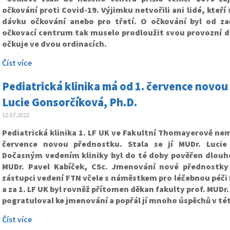
očkování proti Covid-19. Výjimku netvořili ani lidé, kteří s
dávku očkování anebo pro třetí. O očkování byl od za
očkovací centrum tak muselo prodloužit svou provozní dob
očkuje ve dvou ordinacích.
Číst více
Pediatrická klinika má od 1. července novou 
Lucie Gonsorčíková, Ph.D.
12.07.2022
Pediatrická klinika 1. LF UK ve Fakultní Thomayerově nem
července novou přednostku. Stala se jí MUDr. Lucie
Dočasným vedením kliniky byl do té doby pověřen dlouh
MUDr. Pavel Kabíček, CSc. Jmenování nové přednostky k
zástupci vedení FTN včele s náměstkem pro léčebnou péč
a za 1. LF UK byl rovněž přítomen děkan fakulty prof. MUDr
pogratuloval ke jmenování a popřál jí mnoho úspěchů v té
Číst více