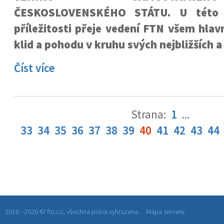
ČESKOSLOVENSKÉHO STÁTU. U této
příležitosti přeje vedení FTN všem hlav
klid a pohodu v kruhu svých nejbližších a
Číst více
Strana:
1
...
33
34
35
36
37
38
39
40
41
42
43
44
2016 - 2026 © ftn.cz, všechna práva vyhrazena.
Mapa serveru.