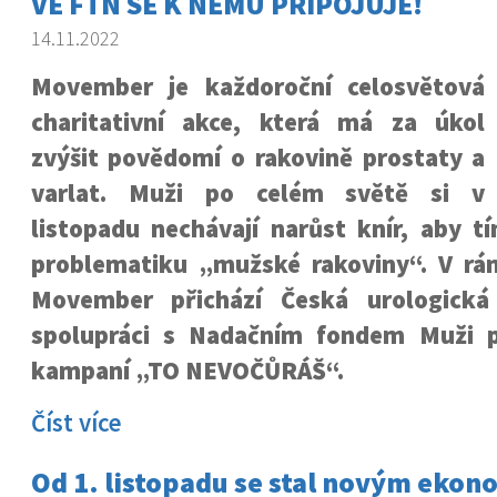
VE FTN SE K NĚMU PŘIPOJUJE!
14.11.2022
Movember je každoroční celosvětová
charitativní akce, která má za úkol
zvýšit povědomí o rakovině prostaty a
varlat. Muži po celém světě si v
listopadu nechávají narůst knír, aby t
problematiku „mužské rakoviny“. V rám
Movember přichází Česká urologická
spolupráci s Nadačním fondem Muži p
kampaní „TO NEVOČŮRÁŠ“.
Číst více
Od 1. listopadu se stal novým eko