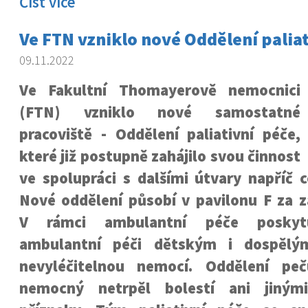
Číst více
Ve FTN vzniklo nové Oddělení paliat
09.11.2022
Ve Fakultní Thomayerově nemocnici
(FTN) vzniklo nové samostatné
pracoviště - Oddělení paliativní péče,
které již postupně zahájilo svou činnost
ve spolupráci s dalšími útvary napříč 
Nové oddělení působí v pavilonu F za z
V rámci ambulantní péče poskyt
ambulantní péči dětským i dospělý
nevyléčitelnou nemocí. Oddělení pe
nemocný netrpěl bolestí ani jiným