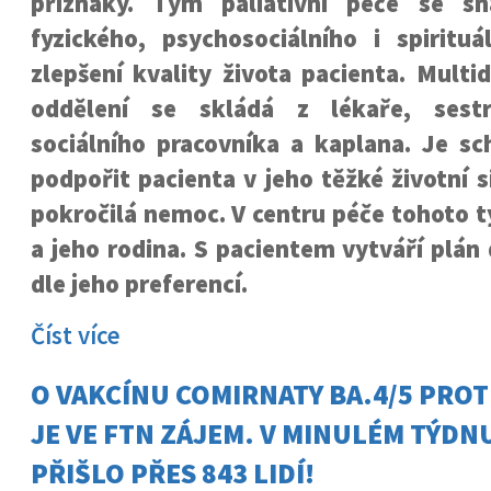
příznaky. Tým paliativní péče se sn
fyzického, psychosociálního i spirituá
zlepšení kvality života pacienta. Multid
oddělení se skládá z lékaře, sestr
sociálního pracovníka a kaplana. Je sc
podpořit pacienta v jeho těžké životní s
pokročilá nemoc. V centru péče tohoto 
a jeho rodina. S pacientem vytváří plán
dle jeho preferencí.
Číst více
O VAKCÍNU COMIRNATY BA.4/5 PROT
JE VE FTN ZÁJEM. V MINULÉM TÝDNU
PŘIŠLO PŘES 843 LIDÍ!