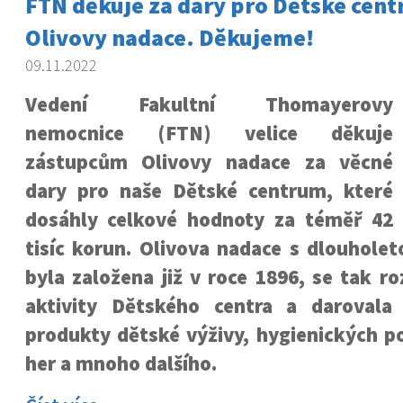
FTN děkuje za dary pro Dětské cen
Olivovy nadace. Děkujeme!
09.11.2022
Vedení Fakultní Thomayerovy
nemocnice (FTN) velice děkuje
zástupcům Olivovy nadace za věcné
dary pro naše Dětské centrum, které
dosáhly celkové hodnoty za téměř 42
tisíc korun. Olivova nadace s dlouholeto
byla založena již v roce 1896, se tak r
aktivity Dětského centra a darovala
produkty dětské výživy, hygienických po
her a mnoho dalšího.