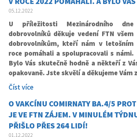
V ROCE 2022 POMÁHALI. A BYLO VÁ
05.12.2022
U příležitosti Mezinárodního dne
dobrovolníků děkuje vedení FTN všem
dobrovolníkům, kteří nám v letošním
roce pomáhali a spolupracovali s námi.
Bylo Vás skutečně hodně a někteří z Vá
opakovaně. Jste skvělí a děkujeme Vám z
Číst více
O VAKCÍNU COMIRNATY BA.4/5 PROT
JE VE FTN ZÁJEM. V MINULÉM TÝDNU
PŘIŠLO PŘES 264 LIDÍ!
01.12.2022