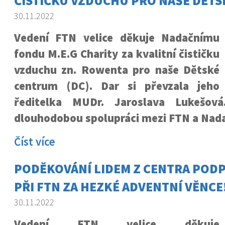
ČISTIČKU VZDUCHU PRO NAŠE DĚT
30.11.2022
Vedení FTN velice děkuje Nadačnímu
fondu M.E.G Charity za kvalitní čističku
vzduchu zn. Rowenta pro naše Dětské
centrum (DC). Dar si převzala jeho
ředitelka MUDr. Jaroslava Lukešov
dlouhodobou spolupráci mezi FTN a Nad
Číst více
PODĚKOVÁNÍ LIDEM Z CENTRA POD
PŘI FTN ZA HEZKÉ ADVENTNÍ VĚNCE
30.11.2022
Vedení FTN velice děkuje