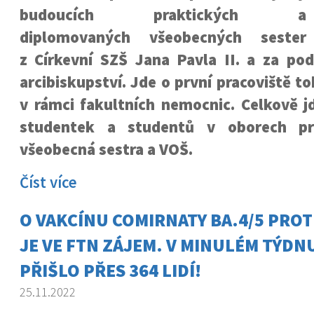
budoucích praktických a
diplomovaných všeobecných sester
z Církevní SZŠ Jana Pavla II. a za po
arcibiskupství. Jde o první pracoviště t
v rámci fakultních nemocnic. Celkově j
studentek a studentů v oborech pra
všeobecná sestra a VOŠ.
Číst více
O VAKCÍNU COMIRNATY BA.4/5 PROT
JE VE FTN ZÁJEM. V MINULÉM TÝDNU
PŘIŠLO PŘES 364 LIDÍ!
25.11.2022