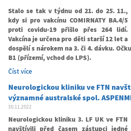
Stalo se tak v týdnu od 21. do 25. 11.,
kdy si pro vakcínu COMIRNATY BA.4/5
proti covidu-19 přišlo přes 264 lidí.
Vakcína je určena pro děti starší 12 let a
dospělí s nárokem na 3. či 4. dávku. Očk
B1 (přízemí, vchod do LPS).
Číst více
Neurologickou kliniku ve FTN navští
významné australské spol. ASPEN
30.11.2022
Neurologickou kliniku 3. LF UK ve FTN
navštívili před časem zástupci jedné