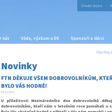
Úřední deska
R
O nás
Věda, výzkum a EK
Sponzoři a dárci
Všechny a
Novinky
FTN DĚKUJE VŠEM DOBROVOLNÍKŮM, KTEŘÍ
BYLO VÁS HODNĚ!
05.12.2022
U příležitosti Mezinárodního dne dobrovolníků děk
dobrovolníkům, kteří nám v letošním roce pomáhali a s
Bylo Vás skutečně hodně a někteří z Vás nám pomohli i op