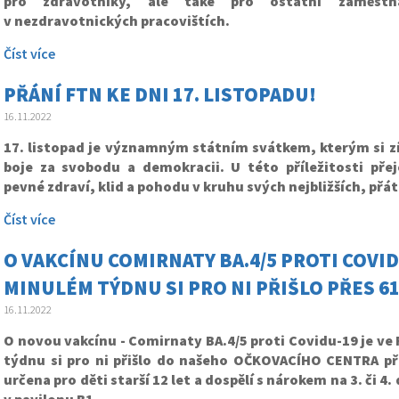
pro zdravotníky, ale také pro ostatní zaměstna
v nezdravotnických pracovištích.
Číst více
PŘÁNÍ FTN KE DNI 17. LISTOPADU!
16.11.2022
17. listopad je významným státním svátkem, kterým si 
boje za svobodu a demokracii. U této příležitosti př
pevné zdraví, klid a pohodu v kruhu svých nejbližších, přát
Číst více
O VAKCÍNU COMIRNATY BA.4/5 PROTI COVIDU
MINULÉM TÝDNU SI PRO NI PŘIŠLO PŘES 611
16.11.2022
O novou vakcínu - Comirnaty BA.4/5 proti Covidu-19 je ve
týdnu si pro ni přišlo do našeho OČKOVACÍHO CENTRA přes
určena pro děti starší 12 let a dospělí s nárokem na 3. či 