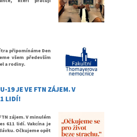
nce, kteří pracují
zítra připomínáme Den
ejeme všem především
el a rodiny.
-19 JE VE FTN ZÁJEM. V
 LIDÍ!
 FTN zájem. V minulém
 611 lidí. Vakcína je
4. dávku. Očkujeme opět