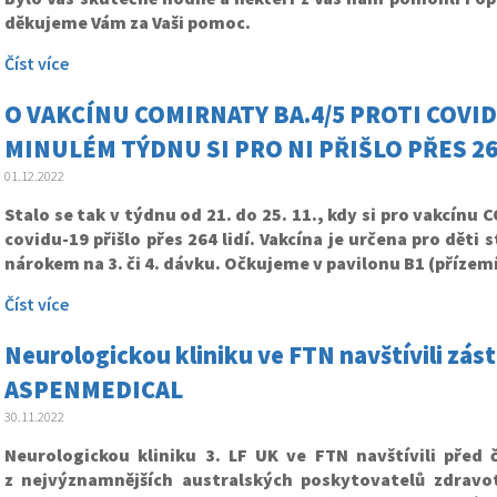
děkujeme Vám za Vaši pomoc.
Číst více
O VAKCÍNU COMIRNATY BA.4/5 PROTI COVIDU
MINULÉM TÝDNU SI PRO NI PŘIŠLO PŘES 264
01.12.2022
Stalo se tak v týdnu od 21. do 25. 11., kdy si pro vakcínu
covidu-19 přišlo přes 264 lidí. Vakcína je určena pro děti st
nárokem na 3. či 4. dávku. Očkujeme v pavilonu B1 (přízemí
Číst více
Neurologickou kliniku ve FTN navštívili zás
ASPENMEDICAL
30.11.2022
Neurologickou kliniku 3. LF UK ve FTN navštívili před
z nejvýznamnějších australských poskytovatelů zdravo