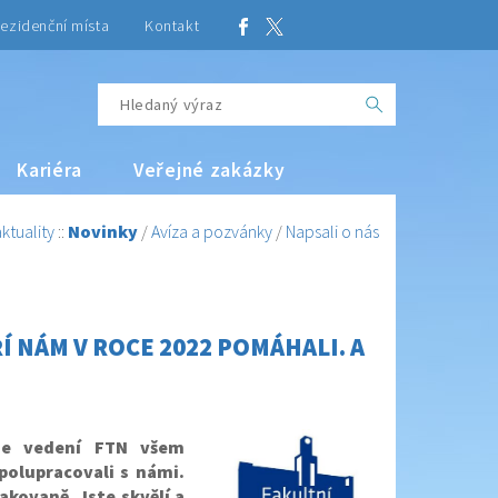
ezidenční místa
Kontakt
Kariéra
Veřejné zakázky
ktuality
::
Novinky
/
Avíza a pozvánky
/
Napsali o nás
 NÁM V ROCE 2022 POMÁHALI. A
uje vedení FTN všem
polupracovali s námi.
akovaně. Jste skvělí a