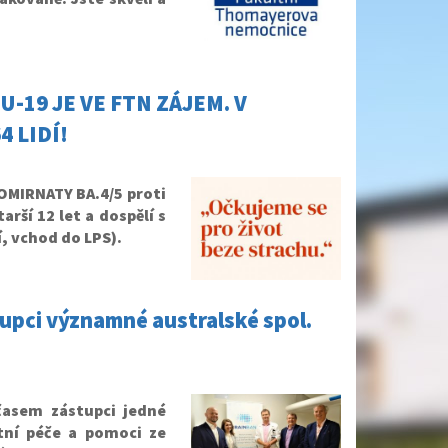
-19 JE VE FTN ZÁJEM. V
 LIDÍ!
 COMIRNATY BA.4/5 proti
arší 12 let a dospělí s
, vchod do LPS).
tupci významné australské spol.
 časem zástupci jedné
tní péče a pomoci ze