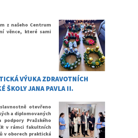
kům z našeho Centrum
ní věnce, které sami
KTICKÁ VÝUKA ZDRAVOTNÍCH
 ŠKOLY JANA PAVLA II.
slavnostně otevřeno
ckých a diplomovaných
za podpory Pražského
ČR v rámci fakultních
ů v oborech praktická