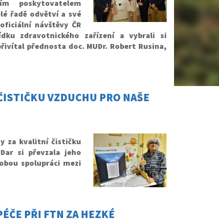
ním poskytovatelem
lé řadě odvětví a své
oficiální návštěvy ČR
ídku zdravotnického zařízení a vybrali si
přivítal přednosta doc. MUDr. Robert Rusina,
A ČISTIČKU VZDUCHU PRO NAŠE
 za kvalitní čističku
Dar si převzala jeho
dobou spolupráci mezi
ÉČE PŘI FTN ZA HEZKÉ