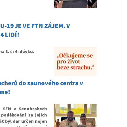
-19 JE VE FTN ZÁJEM. V
 LIDÍ!
a 3. či 4. dávku.
ucherů do saunového centra v
eme!
u SEN v Senohrabech
poděkování za jejich
t byl dar určen nejen