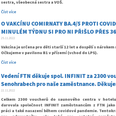
sestra, všeobecná sestra a VOŠ.
Číst více
O VAKCÍNU COMIRNATY BA.4/5 PROTI COVIDU
MINULÉM TÝDNU SI PRO NI PŘIŠLO PŘES 364
25.11.2022
Vakcína je určena pro děti starší 12 let a dospělí s nárokem n
Očkujeme v pavilonu B1 v přízemí (vchod do LPS).
Číst více
Vedení FTN děkuje spol. INFINIT za 2300 vo
Senohrabech pro naše zaměstnance. Děkuj
22.11.2022
Celkem 2300 voucherů do saunového centra v hotel
darovala společnost INFINIT zaměstnancům z FTN jako 
práci a také nasazení během covidové pandemie. Tentokrá