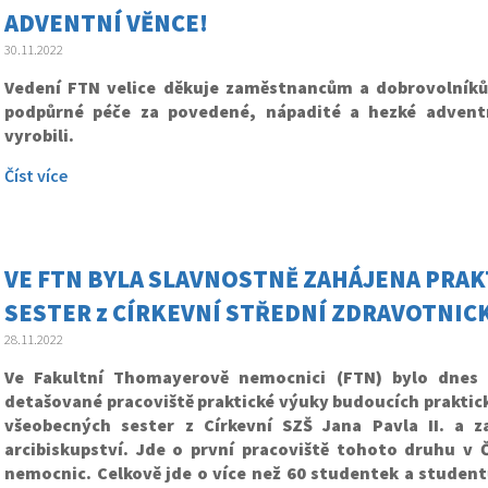
ADVENTNÍ VĚNCE!
30.11.2022
Vedení FTN velice děkuje zaměstnancům a dobrovolní
podpůrné péče za povedené, nápadité a hezké advent
vyrobili.
Číst více
VE FTN BYLA SLAVNOSTNĚ ZAHÁJENA PRA
SESTER z CÍRKEVNÍ STŘEDNÍ ZDRAVOTNICKÉ
28.11.2022
Ve Fakultní Thomayerově nemocnici (FTN) bylo dnes 
detašované pracoviště praktické výuky budoucích prakti
všeobecných sester z Církevní SZŠ Jana Pavla II. a 
arcibiskupství. Jde o první pracoviště tohoto druhu v 
nemocnic. Celkově jde o více než 60 studentek a student