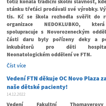
totiž konala tradiční školní slavnost, k
stánku třeťáci prodávali své výrobky. Vý
tis. Kč se škola rozhodla svěřit do 
organizace NEDOKLUBKO, která
spolupracuje s Novorozeneckým oddě
části daru byly pořízeny deky a p
inkubátorů pro děti hospita
Neonatologickém oddělení ve FTN.
Číst více
Vedení FTN děkuje OC Novo Plaza z
naše dětské pacienty!
14.12.2022
Vedení Fakultní Thomayerovy