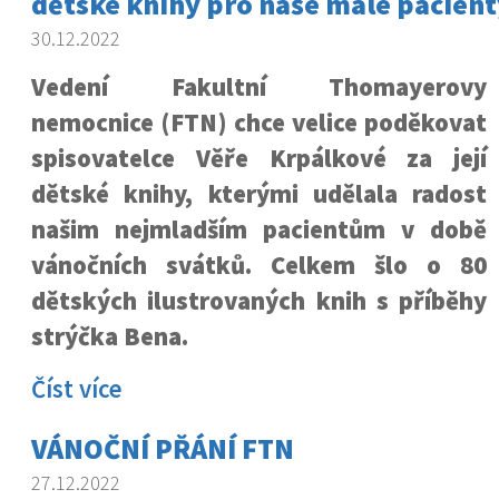
dětské knihy pro naše malé pacient
30.12.2022
Vedení Fakultní Thomayerovy
nemocnice (FTN) chce velice poděkovat
spisovatelce Věře Krpálkové za její
dětské knihy, kterými udělala radost
našim nejmladším pacientům v době
vánočních svátků. Celkem šlo o 80
dětských ilustrovaných knih s příběhy
strýčka Bena.
Číst více
VÁNOČNÍ PŘÁNÍ FTN
27.12.2022