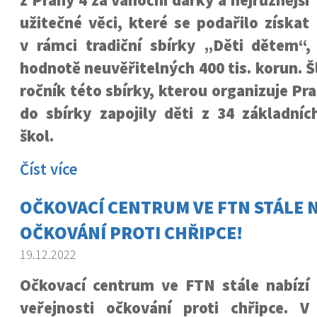
z Prahy 4 za vánoční dárky a nejrůznější
užitečné věci, které se podařilo získat
v rámci tradiční sbírky „Děti dětem“,
hodnotě neuvěřitelných 400 tis. korun. Š
ročník této sbírky, kterou organizuje Pr
do sbírky zapojily děti z 34 základní
škol.
Číst více
OČKOVACÍ CENTRUM VE FTN STÁLE N
OČKOVÁNÍ PROTI CHŘIPCE!
19.12.2022
Očkovací centrum ve FTN stále nabízí
veřejnosti očkování proti chřipce. V