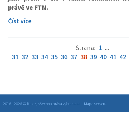
právě ve FTN.
Číst více
Strana:
1
...
31
32
33
34
35
36
37
38
39
40
41
42
2016 - 2026 © ftn.cz, všechna práva vyhrazena.
Mapa serveru.