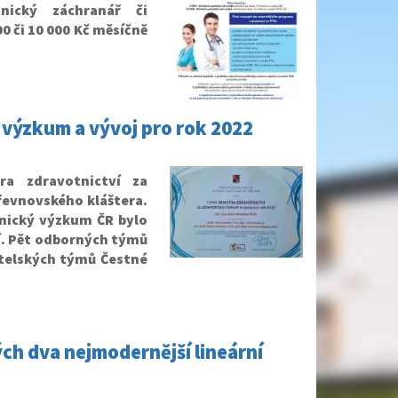
tnický záchranář či
00 či 10 000 Kč měsíčně
 výzkum a vývoj pro rok 2022
a zdravotnictví za
řevnovského kláštera.
nický výzkum ČR bylo
í. Pět odborných týmů
šitelských týmů Čestné
ch dva nejmodernější lineární