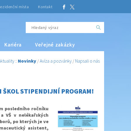
ezidenční místa
Kontakt
Kariéra
Veřejné zakázky
ktuality
::
Novinky
/
Avíza a pozvánky
/
Napsali o nás
 ŠKOL STIPENDIJNÍ PROGRAM!
m posledního ročníku
 a VŠ v nelékařských
borů, po kterých je ve
maceutický asistent,