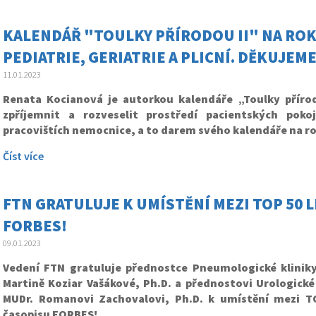
KALENDÁŘ "TOULKY PŘÍRODOU II" NA ROK
PEDIATRIE, GERIATRIE A PLICNÍ. DĚKUJEME
11.01.2023
Renata Kocianová je autorkou kalendáře „Toulky přírod
zpříjemnit a rozveselit prostředí pacientských pok
pracovištích nemocnice, a to darem svého kalendáře na ro
Číst více
FTN GRATULUJE K UMÍSTĚNÍ MEZI TOP 50 
FORBES!
09.01.2023
Vedení FTN gratuluje přednostce Pneumologické kliniky
Martině Koziar Vašákové, Ph.D. a přednostovi Urologické 
MUDr. Romanovi Zachovalovi, Ph.D. k umístění mezi T
časopisu FORBES!