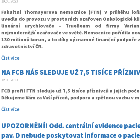
19.01.2023
Fakultní Thomayerova nemocnice (FTN) v průběhu loň
uvedla do provozu v prostorách ozařoven Onkologické kli
lineární urychlovače - TrueBeam od firmy Varian
nejmodernější ozařovače ve světě. Nemocnice pořídila nové
130 milionů korun, a to díky významné finanční podpoře z
zdravotnictví ČR.
Číst více
NA FCB NÁS SLEDUJE UŽ 7,5 TISÍCE PŘÍZNI
18.01.2023
FCB profil FTN sleduje už 7,5 tisíce příznivců a jejich poč
Děkujeme Vám za Vaší přízeň, podporu a zpětnou vazbu v m
Číst více
UPOZORNĚNÍ! Odd. centrální evidence pacie
pav. D nebude poskytovat informace o pacie