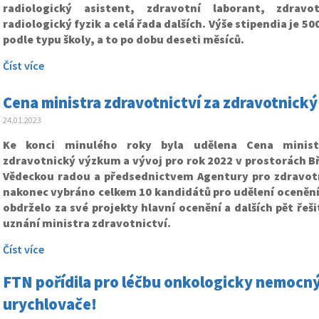
radiologický asistent, zdravotní laborant, zdravo
radiologický fyzik a celá řada dalších. Výše stipendia je 50
podle typu školy, a to po dobu deseti měsíců.
Číst více
Cena ministra zdravotnictví za zdravotnický
24.01.2023
Ke konci minulého roky byla udělena Cena ministr
zdravotnický výzkum a vývoj pro rok 2022 v prostorách B
Vědeckou radou a předsednictvem Agentury pro zdravot
nakonec vybráno celkem 10 kandidátů pro udělení oceněn
obdrželo za své projekty hlavní ocenění a dalších pět ře
uznání ministra zdravotnictví.
Číst více
FTN pořídila pro léčbu onkologicky nemocný
urychlovače!