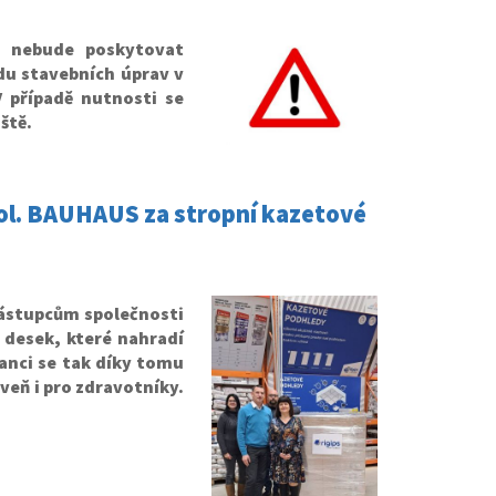
ů nebude poskytovat
du stavebních úprav v
 případě nutnosti se
ště.
spol. BAUHAUS za stropní kazetové
 zástupcům společnosti
 desek, které nahradí
anci se tak díky tomu
veň i pro zdravotníky.