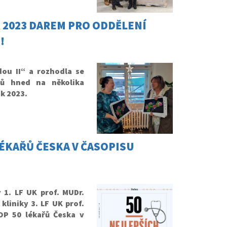
 2023 DAREM PRO ODDĚLENÍ
!
ou II“ a rozhodla se
ojů hned na několika
k 2023.
LÉKAŘŮ ČESKA V ČASOPISU
 1. LF UK prof. MUDr.
kliniky 3. LF UK prof.
OP 50 lékařů Česka v