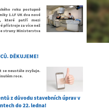
ského roku postupně
niky 1.LF UK dva nové
, které patří mezi
 přístroje za více než
e strany Ministerstva
VCŮ. DĚKUJEME!
et se neustále zvyšuje.
inulém roce.
ntů z důvodu stavebních úprav v
ntech do 22. ledna!