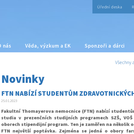
Úřední deska
R
O nás
Věda, výzkum a EK
Sponzoři a dárci
Všechny a
Novinky
FTN NABÍZÍ STUDENTŮM ZDRAVOTNICKÝCH
25.01.2023
Fakultní Thomayerova nemocnice (FTN) nabízí studentů
studia v prezenčních studijních programech SZŠ, VOŠ
oborech stipendijní program. Ten je zaměřen na několik o
FTN největší poptávka. Zejména se jedná o obory far