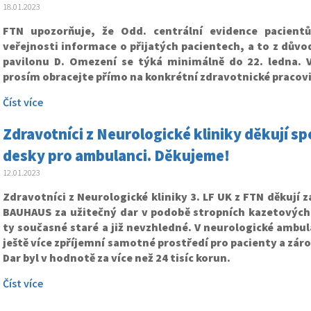
18.01.2023
FTN upozorňuje, že Odd. centrální evidence pacient
veřejnosti informace o přijatých pacientech, a to z důvo
pavilonu D. Omezení se týká minimálně do 22. ledna. V
prosím obracejte přímo na konkrétní zdravotnické pracovi
Číst více
Zdravotníci z Neurologické kliniky děkují 
desky pro ambulanci. Děkujeme!
12.01.2023
Zdravotníci z Neurologické kliniky 3. LF UK z FTN děkují
BAUHAUS za užitečný dar v podobě stropních kazetových
ty současné staré a již nevzhledné. V neurologické ambul
ještě více zpříjemní samotné prostředí pro pacienty a záro
Dar byl v hodnotě za více než 24 tisíc korun.
Číst více