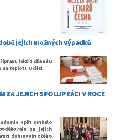
 době jejich možných výpadků
řípravu léků z důvodu
 na teplotu u dětí.
 ZA JEJICH SPOLUPRÁCI V ROCE
andemie opět setkalo
poděkovalo za jejich
 rámci dobrovolnického