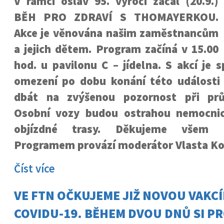
V rámci oslav 95. výročí začal (20.9.)
BĚH PRO ZDRAVÍ S THOMAYERKOU.
Akce je věnována našim zaměstnancům
a jejich dětem. Program začíná v 15.00
hod. u pavilonu C – jídelna. S akcí je 
omezení po dobu konání této události 
dbát na zvýšenou pozornost při prů
Osobní vozy budou ostrahou nemocnic
objízdné trasy. Děkujeme všem 
Programem provází moderátor Vlasta Ko
Číst více
VE FTN OČKUJEME JIŽ NOVOU VAKC
COVIDU-19. BĚHEM DVOU DNŮ SI PR