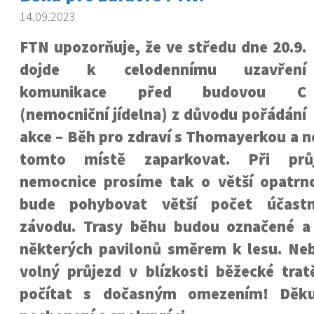
14.09.2023
FTN upozorňuje, že ve středu dne 20.9.
dojde k celodennímu uzavření
komunikace před budovou C
(nemocniční jídelna) z důvodu pořádání
akce – Běh pro zdraví s Thomayerkou a 
tomto místě zaparkovat. Při prů
nemocnice prosíme tak o větší opatrno
bude pohybovat větší počet účastn
závodu. Trasy běhu budou označené a
některých pavilonů směrem k lesu. N
volný průjezd v blízkosti běžecké tra
počítat s dočasným omezením! Děk