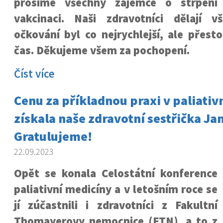
prosíme všechny zájemce o strpení
vakcinaci. Naši zdravotníci dělají 
očkování byl co nejrychlejší, ale přes
čas. Děkujeme všem za pochopení.
Číst více
Cenu za příkladnou praxi v paliativ
získala naše zdravotní sestřička J
Gratulujeme!
22.09.2023
Opět se konala Celostátní konference
paliativní medicíny a v letošním roce se
jí zúčastnili i zdravotníci z Fakultní
Thomayerovy nemocnice (FTN), a to z