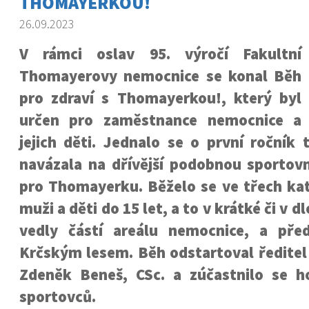
THOMAYERKOU!
26.09.2023
V rámci oslav 95. výročí Fakultní
Thomayerovy nemocnice se konal Běh
pro zdraví s Thomayerkou!, který byl
určen pro zaměstnance nemocnice a
jejich děti. Jednalo se o první ročník 
navázala na dřívější podobnou sportovn
pro Thomayerku. Běželo se ve třech kat
muži a děti do 15 let, a to v krátké či v d
vedly částí areálu nemocnice, a pře
Krčským lesem. Běh odstartoval ředitel
Zdeněk Beneš, CSc. a zúčastnilo se 
sportovců.