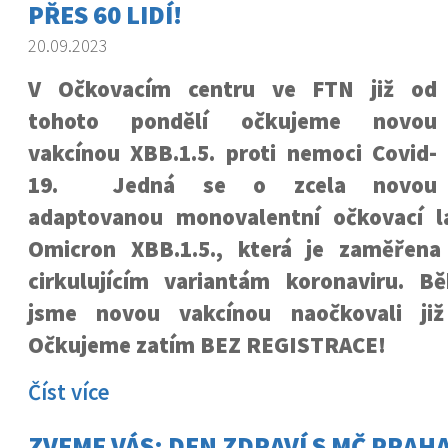
PŘES 60 LIDÍ!
20.09.2023
V Očkovacím centru ve FTN již od
tohoto pondělí očkujeme novou
vakcínou XBB.1.5. proti nemoci Covid-
19. Jedná se o zcela novou
adaptovanou monovalentní očkovací l
Omicron XBB.1.5., která je zaměřena
cirkulujícím variantám koronaviru.
Bě
jsme novou vakcínou naočkovali již
Očkujeme zatím BEZ REGISTRACE!
Číst více
ZVEME VÁS: DEN ZDRAVÍ S MČ PRAHA