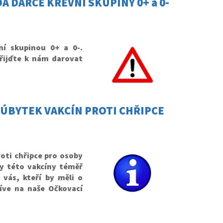
Á DÁRCE KREVNÍ SKUPINY 0+ a 0-
ní skupinou 0+ a 0-.
Přijďte k nám darovat
ÚBYTEK VAKCÍN PROTI CHŘIPCE
oti chřipce pro osoby
by této vakcíny téměř
 vás, kteří by měli o
říve na naše Očkovací