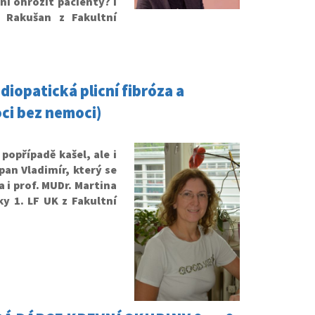
ní ohrozit pacienty? I
 Rakušan z Fakultní
diopatická plicní fibróza a
ci bez nemoci)
popřípadě kašel, ale i
pan Vladimír, který se
 i prof. MUDr. Martina
y 1. LF UK z Fakultní