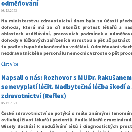
odměňování
08.12.2023
Na ministerstvu zdravotnictví dnes byla za účasti pře
dohoda, která má za cíl ukončit protest lékařů a nas
oblastech vzdělávání, pracovních podmínek a odměňován
dohody v lůžkových zařízeních vzrostou o pět až patnáct 
to podle stupně dokončeného vzdělání. Odměňování všech 
nezdravotnického personálu nemocnic vzroste o pět proc
Číst více
Napsali o nás: Rozhovor s MUDr. Rakušanem z
se nevyplatí léčit. Nadbytečná léčba škodí a 
zdravotnictví (Reflex)
05.12.2023
České zdravotnictví se potýká s málo známými fenomény
ovlivňují život lékařů i pacientů. Podle lékařů z mezináro
Wisely dochází k nadužívání léků i diagnostických pros