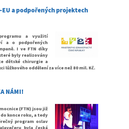
EU a podpořených projektech
 programu a využití
tví a o podpořených
mpaně. I ve FTN díky
teré byly realizovány
ce dětské chirurgie a
i lůžkového oddělení za více než 80 mil. Kč.
ZA NÁMI!
mocnice (FTN) jsou již
ů do konce roku, a tedy
ěrečný program oslav
alavečeru byla česká