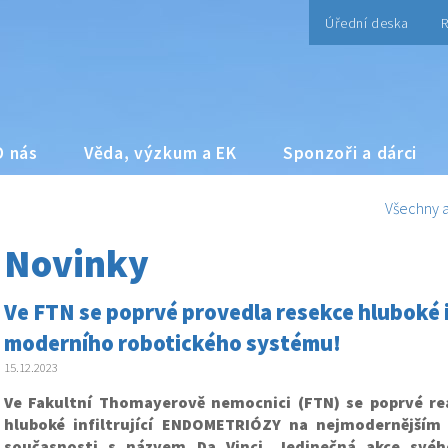
Úřední deska
R
O nás
Věda, výzkum a EK
Sponzoři a dárci
Všechny a
Novinky
Ve FTN se poprvé provedla resekce hluboké 
moderního robotického systému!
15.12.2023
Ve Fakultní Thomayerově nemocnici (FTN) se poprvé rea
hluboké infiltrující ENDOMETRIÓZY na nejmodernější
současnosti s názvem Da Vinci. Jedinečná akce svéh