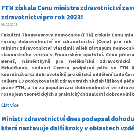
FTN získala Cenu ministra zdravotnictví za 
zdravotnictví pro rok 2023!
08.12.2023
Fakultní Thomayerova nemocnice (FTN) získala Cenu mini
rozvoj dobrovolnictví ve zdravotnictví (Cena) pro rok
ministr zdravotnictví Vlastimil Válek zástupům nemocn
slavnostního večera v Emauzském opatství. Cenu převza
Beneš, náměstkyně pro nelékařská zdravotnická 
Mrkvičková, vedoucí Centra podpůrné péče ve FTN 
koordinátorka dobrovolníků pro dětská oddělení Lada Čer
celkem 13 poskytovatelů zdravotních služeb lůžkové péče
právě FTN, a to za popularizaci dobrovolnictví ve zdrav
rozvojem teoretických a praktických znalostí dobrovolník
Číst více
Ministr zdravotnictví dnes podepsal dohodu
která nastavuje další kroky v oblastech vzd