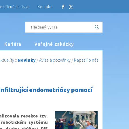
ezidenční místa
Kontakt
Kariéra
Veřejné zakázky
ktuality
::
Novinky
/
Avíza a pozvánky
/
Napsali o nás
infiltrující endometriózy pomocí
lizovala resekce tzv.
m robotickém systému
o druhu daVinci DIE