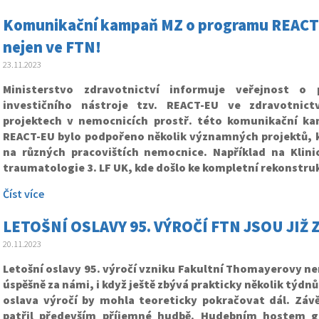
Komunikační kampaň MZ o programu REACT-
nejen ve FTN!
23.11.2023
Ministerstvo zdravotnictví informuje veřejnost o
investičního nástroje tzv. REACT-EU ve zdravotnic
projektech v nemocnicích prostř. této komunikační ka
REACT-EU bylo podpořeno několik významných projektů, k
na různých pracovištích nemocnice. Například na Klini
traumatologie 3. LF UK, kde došlo ke kompletní rekonstrukc
Číst více
LETOŠNÍ OSLAVY 95. VÝROČÍ FTN JSOU JIŽ 
20.11.2023
Letošní oslavy 95. výročí vzniku Fakultní Thomayerovy ne
úspěšně za námi, i když ještě zbývá prakticky několik týdn
oslava výročí by mohla teoreticky pokračovat dál. Záv
patřil především příjemné hudbě. Hudebním hostem g