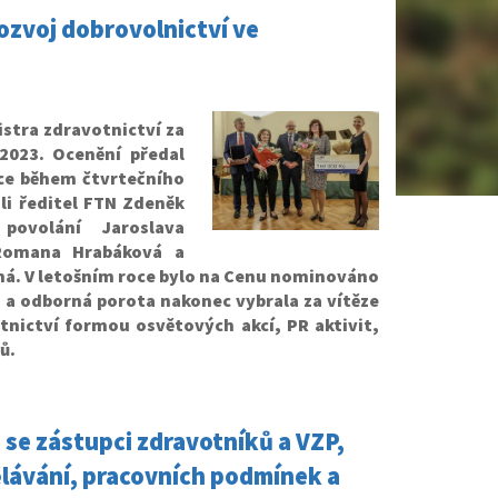
rozvoj dobrovolnictví ve
stra zdravotnictví za
 2023. Ocenění předal
ice během čtvrtečního
li ředitel FTN Zdeněk
povolání Jaroslava
Romana Hrabáková a
ná. V letošním roce bylo na Cenu nominováno
 a odborná porota nakonec vybrala za vítěze
otnictví formou osvětových akcí, PR aktivit,
ů.
 se zástupci zdravotníků a VZP,
ělávání, pracovních podmínek a