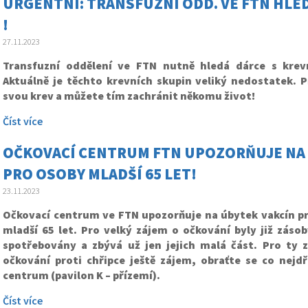
URGENTNÍ: TRANSFUZNÍ ODD. VE FTN HLED
!
27.11.2023
Transfuzní oddělení ve FTN nutně hledá dárce s krev
Aktuálně je těchto krevních skupin veliký nedostatek. 
svou krev a můžete tím zachránit někomu život!
Číst více
OČKOVACÍ CENTRUM FTN UPOZORŇUJE NA 
PRO OSOBY MLADŠÍ 65 LET!
23.11.2023
Očkovací centrum ve FTN upozorňuje na úbytek vakcín pr
mladší 65 let. Pro velký zájem o očkování byly již záso
spotřebovány a zbývá už jen jejich malá část. Pro ty z
očkování proti chřipce ještě zájem, obraťte se co nejd
centrum (pavilon K – přízemí).
Číst více