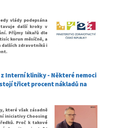
dsedy vlády podepsána
tavuje další kroky v
í. Příjmy lékařů dle
tisíc korun měsíčně, a
dalších zdravotníků i
ent.
 Interní kliniky - Některé nemoci
stojí třicet procent nákladů na
, které však zásadně
dní iniciativy Choosing
tředků. Proč k takové