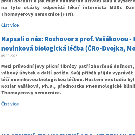
praxi dochází a jak může nadměrné užívání léků a vyšetře
na tyto otázky odpovídá lékař internista MUDr. Dan
Thomayerovy nemocnice (FTN).
Číst více
Napsali o nás: Rozhovor s prof. Vašákovou - I
novinková biologická léčba (ČRo-Dvojka, Mo
05.12.2023
Mezi průvodní jevy plicní fibrózy patří zhoršená dušnost, 
váhový úbytek a další potíže. Svůj příběh přijde vyprávět 
léčí novinkovou biologickou léčbou. Hostem ve studiu byla
Koziar Vašáková, Ph.D., přednostka Pneumologické klinik
Thomayerovy nemocnice.
Číst více