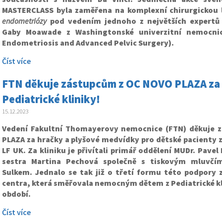
MASTERCLASS byla zaměřena na komplexní chirurgickou
endometriózy
pod vedením jednoho z největších expertů
Gaby Moawade z Washingtonské univerzitní nemocnic
Endometriosis and Advanced Pelvic Surgery).
Číst více
FTN děkuje zástupcům z OC NOVO PLAZA za h
Pediatrické kliniky!
15.12.2023
Vedení Fakultní Thomayerovy nemocnice (FTN) děkuje
PLAZA za hračky a plyšové medvídky pro dětské pacienty z 
LF UK. Za kliniku je přivítali primář oddělení MUDr. Pavel
sestra Martina Pechová společně s tiskovým mluvč
Sulkem. Jednalo se tak již o třetí formu této podpory
centra, která směřovala nemocným dětem z Pediatrické k
období.
Číst více