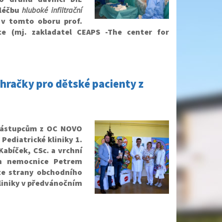
 léčbu
hluboké infiltrační
 v tomto oboru prof.
e (mj. zakladatel CEAPS -The center for
račky pro dětské pacienty z
 zástupcům z OC NOVO
Pediatrické kliniky 1.
 Kabíček, CSc. a vrchní
ím nemocnice Petrem
 ze strany obchodního
liniky v předvánočním