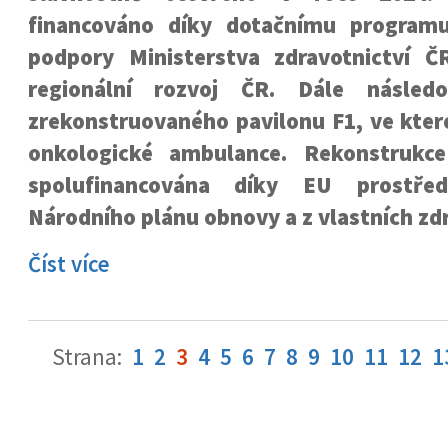
financováno díky dotačnímu program
podpory Ministerstva zdravotnictví 
regionální rozvoj ČR. Dále následo
zrekonstruovaného pavilonu F1, ve kter
onkologické ambulance. Rekonstrukce
spolufinancována díky EU prostř
Národního plánu obnovy a z vlastních zd
Číst více
Strana:
1
2
3
4
5
6
7
8
9
10
11
12
1