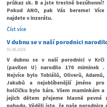
průkaz sk. B a jste trestně bezúhonní?
Pokud ANO, pak Vás bereme! Více
najdete v inzerátu.
Číst více
V dubnu se v naší porodnici narodi
01.06.2026
V dubnu se v naší porodnici v Krči
(pavilon U) narodilo 170 miminek .
Nejvíce bylo Tobiášů, Oliverů, Adamů,
Jakubů a nejoblíbenější jméno pro
holčičku bylo Sára. Všem maminkám a
jejich dětem přejeme hlavně pevné z
pohodu. Věděli jste, že naše porodnice