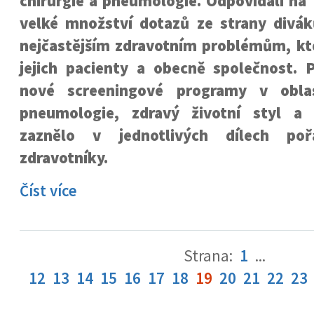
chirurgie a pneumologie. Odpovídali na
velké množství dotazů ze strany divák
nejčastějším zdravotním problémům, kte
jejich pacienty a obecně společnost. P
nové screeningové programy v oblas
pneumologie, zdravý životní styl a
zaznělo v jednotlivých dílech po
zdravotníky.
Číst více
Strana:
1
...
12
13
14
15
16
17
18
19
20
21
22
23