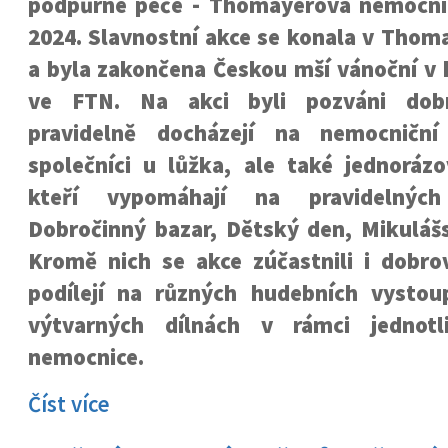
podpůrné péče - Thomayerova nemocni
2024. Slavnostní akce se konala v Thom
a byla zakončena Českou mší vánoční v k
ve FTN. Na akci byli pozváni dobro
pravidelně docházejí na nemocniční
společníci u lůžka, ale také jednorázo
kteří vypomáhají na pravidelnýc
Dobročinný bazar, Dětský den, Mikulášs
Kromě nich se akce zúčastnili i dobrov
podílejí na různých hudebních vysto
výtvarných dílnách v rámci jednotli
nemocnice.
Číst více