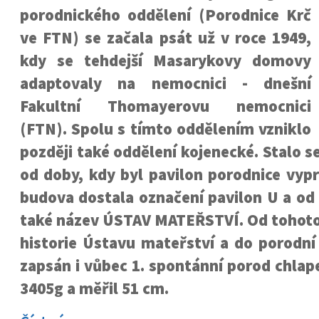
porodnického oddělení (Porodnice Krč
ve FTN) se začala psát už v roce 1949,
kdy se tehdejší Masarykovy domovy
adaptovaly na nemocnici - dnešní
Fakultní Thomayerovu nemocnici
(FTN). Spolu s tímto oddělením vzniklo
později také oddělení kojenecké. Stalo s
od doby, kdy byl pavilon porodnice vyp
budova dostala označení pavilon U a od 
také název ÚSTAV MATEŘSTVÍ. Od tohoto 
historie Ústavu mateřství a do porodní
zapsán i vůbec 1. spontánní porod chlape
3405g a měřil 51 cm.