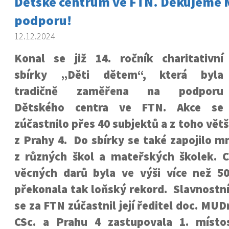
Dětské centrum ve FTN. Děkujeme M
podporu!
12.12.2024
Konal se již 14. ročník charitativní
sbírky „Děti dětem“, která byla
tradičně zaměřena na podporu
Dětského centra ve FTN. Akce se
zúčastnilo přes 40 subjektů a z toho vět
z Prahy 4. Do sbírky se také zapojilo m
z různých škol a mateřských školek. 
věcných darů byla ve výši více než 50
překonala tak loňský rekord. Slavnostn
se za FTN zúčastnil její ředitel doc. MU
CSc. a Prahu 4 zastupovala 1. místo