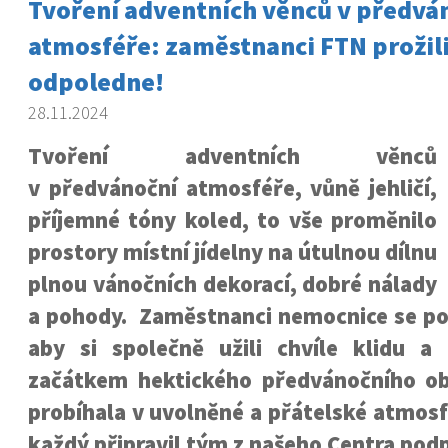
Tvoření adventních věnců v předvá
atmosféře: zaměstnanci FTN prožil
odpoledne!
28.11.2024
Tvoření adventních věnců
v předvánoční atmosféře, vůně jehličí,
příjemné tóny koled, to vše proměnilo
prostory místní jídelny na útulnou dílnu
plnou vánočních dekorací, dobré nálady
a pohody. Zaměstnanci nemocnice se po 
aby si společně užili chvíle klidu a 
začátkem hektického předvánočního ob
probíhala v uvolněné a přátelské atmosf
každý připravil tým z našeho Centra pod