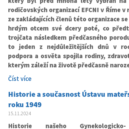
který byl před mnoha lety vybrán na
rodičovských organizací EFCNI v Říme v 
ze zakládajících členů této organizace se
hrdým otcem své dcery poté, co předt
trojčata následkem předčasného porodu
to jeden z nejdůležitějších dnů v r
podpora a osvěta spojila rodiny, zdravo
kterým záleží na životě předčasně naroze
Číst více
Historie a současnost Ústavu mateř
roku 1949
15.11.2024
Historie našeho Gynekologicko-