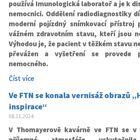
používá Imunologická laboratoř a je k di
nemocnici. Oddělení radiodiagnostiky d
moderní pojízdný snímkovací přístroj 
vážném zdravotním stavu, kteří jsou ne
Výhodou je, že pacient v těžkém stavu 
převážen a vyšetření se provede 
nemocného.
Číst více
Ve FTN se konala vernisáž obrazů 
inspirace“
08.11.2024
V Thomayerově kavárně ve FTN se v
příjemné atmosféře uskutečnila