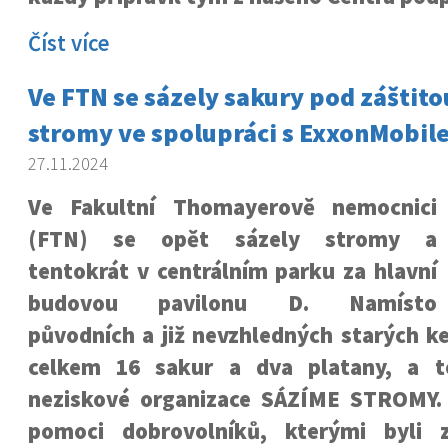
Číst více
Ve FTN se sázely sakury pod záštit
stromy ve spolupráci s ExxonMobil
27.11.2024
Ve Fakultní Thomayerově nemocnici
(FTN) se opět sázely stromy a
tentokrát v centrálním parku za hlavní
budovou pavilonu D. Namísto
původních a již nevzhledných starých k
celkem 16 sakur a dva platany, a t
neziskové organizace SÁZÍME STROMY.
pomoci dobrovolníků, kterými byli 