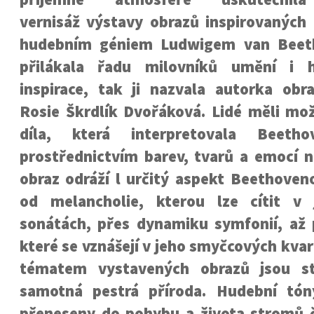
vernisáž výstavy obrazů inspirovaných
hudebním géniem Ludwigem van Beet
přilákala řadu milovníků umění i 
inspirace, tak ji nazvala autorka ob
Rosie Škrdlík Dvořáková. Lidé měli mo
díla, která interpretovala Beeth
prostřednictvím barev, tvarů a emocí n
obraz odráží l určitý aspekt Beethoven
od melancholie, kterou lze cítit v 
sonátách, přes dynamiku symfonií, až p
které se vznášejí v jeho smyčcových kva
tématem vystavených obrazů jsou s
samotná pestrá příroda. Hudební tón
přeneseny do pohybu a života stromů č