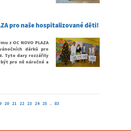
A pro naše hospitalizované děti!
týmu z OC NOVO PLAZA
 vánočních dárků pro
N. Tyto dary rozzářily
y být pro ně náročné a
9
20
21
22
23
24
25
...
83