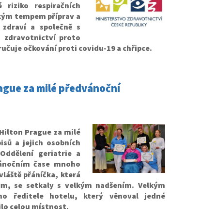
 riziko respiračních
ckým tempem příprav a
 zdraví a společně s
o zdravotnictví proto
učuje očkování proti covidu-19 a chřipce.
gue za milé předvánoční
Hilton Prague za milé
sů a jejich osobních
Oddělení geriatrie a
dvánočním čase mnoho
vláště přáníčka, která
ům, se setkaly s velkým nadšením. Velkým
ho ředitele hotelu, který věnoval jedné
ilo celou místnost.