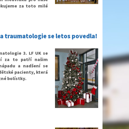
děkujeme za toto milé
 a traumatologie se letos povedla!
matologie 3. LF UK se
í za to patří našim
 nápadu a nadšení se
ětské pacienty, která
zné bolístky.