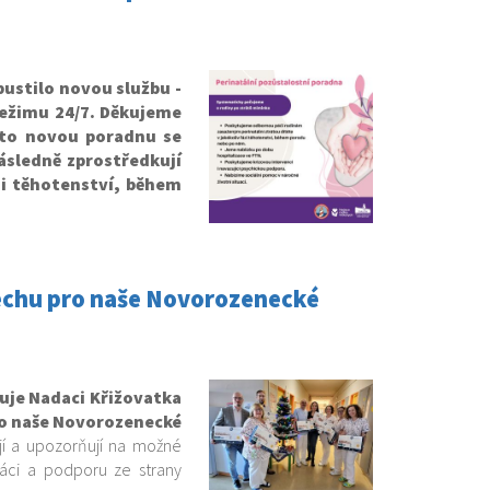
pustilo novou službu -
ežimu 24/7. Děkujeme
to novou poradnu se
ásledně zprostředkují
zi těhotenství, během
echu pro naše Novorozenecké
uje Nadaci Křižovatka
ro naše Novorozenecké
ají a upozorňují na možné
áci a podporu ze strany