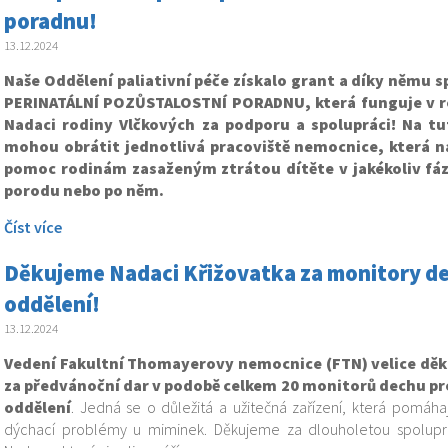
poradnu!
13.12.2024
Naše Oddělení paliativní péče získalo grant a díky němu s
PERINATÁLNÍ POZŮSTALOSTNÍ PORADNU, která funguje v r
Nadaci rodiny Vlčkových za podporu a spolupráci!
Na tu
mohou obrátit jednotlivá pracoviště nemocnice, která n
pomoc rodinám zasaženým ztrátou dítěte v jakékoliv fá
porodu nebo po něm.
Číst více
Děkujeme Nadaci Křižovatka za monitory d
oddělení!
13.12.2024
Vedení Fakultní Thomayerovy nemocnice (FTN) velice děk
za předvánoční dar v podobě celkem 20 monitorů dechu p
oddělení
. Jedná se o důležitá a užitečná zařízení, která pomáh
dýchací problémy u miminek. Děkujeme za dlouholetou spolupr