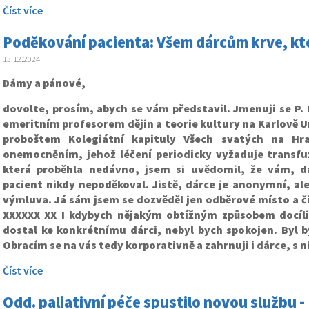
Číst více
Poděkování pacienta: Všem dárcům krve, kte
13.12.2024
Dámy a pánové,
dovolte, prosím, abych se vám představil. Jmenuji se P. P
emeritním profesorem dějin a teorie kultury na Karlově U
proboštem Kolegiátní kapituly Všech svatých na Hr
onemocněním, jehož léčení periodicky vyžaduje transfuz
která proběhla nedávno, jsem si uvědomil, že vám, 
pacient nikdy nepoděkoval. Jistě, dárce je anonymní, ale
výmluva. Já sám jsem se dozvěděl jen odběrové místo a čí
XXXXXX XX I kdybych nějakým obtížným způsobem docílil
dostal ke konkrétnímu dárci, nebyl bych spokojen. Byl by
Obracím se na vás tedy korporativně a zahrnuji i dárce, s 
Číst více
Odd. paliativní péče spustilo novou službu -