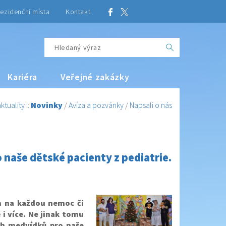
ezidenční místa
Kontakt
Kariéra
Veřejné zakázky
ktuality
::
Novinky
/
Avíza a pozvánky
/
Napsali o nás
 naše dětské pacienty z pediatrie.
m na každou nemoc či
 i více. Ne jinak tomu
ch medvídků pro naše