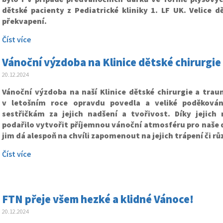
dětské pacienty z Pediatrické kliniky 1. LF UK. Velice 
překvapení.
Číst více
Vánoční výzdoba na Klinice dětské chirurgie
20.12.2024
Vánoční výzdoba na naší Klinice dětské chirurgie a trau
v letošním roce opravdu povedla a veliké poděkován
sestřičkám za jejich nadšení a tvořivost. Díky jejich
podařilo vytvořit příjemnou vánoční atmosféru pro naše d
jim dá alespoň na chvíli zapomenout na jejich trápení či rů
Číst více
FTN přeje všem hezké a klidné Vánoce!
20.12.2024