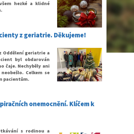
všem hezké a klidné
h.
ienty z geriatrie. Děkujeme!
 Oddělení geriatrie a
acient byl obdarován
o čaje. Nechyběly ani
o neobešlo. Celkem se
ím pacientům.
espiračních onemocnění. Klíčem k
etkávání s rodinou a