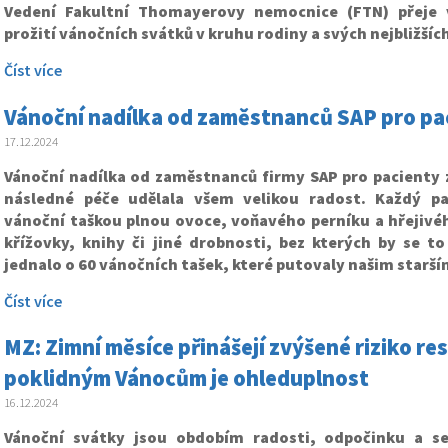
Vedení Fakultní Thomayerovy nemocnice (FTN) přeje 
prožití vánočních svátků v kruhu rodiny a svých nejbližšíc
Číst více
Vánoční nadílka od zaměstnanců SAP pro pac
17.12.2024
Vánoční nadílka od zaměstnanců firmy SAP pro pacienty z
následné péče udělala všem velikou radost. Každý p
vánoční taškou plnou ovoce, voňavého perníku a hřejivéh
křížovky, knihy či jiné drobnosti, bez kterých by se t
jednalo o 60 vánočních tašek, které putovaly našim starš
Číst více
MZ: Zimní měsíce přinášejí zvýšené riziko r
poklidným Vánocům je ohleduplnost
16.12.2024
Vánoční svátky jsou obdobím radosti, odpočinku a s