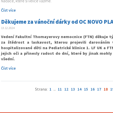
Nadace, které si velice vážíme.
Číst více
Děkujeme za vánoční dárky od OC NOVO PLAZ
13.12.2024
Vedení Fakultní Thomayerovy nemocnice (FTN) děkuje 
za štědrost a laskavost, kterou projevili darováním
hospitalizované děti na Pediatrické klinice 1. LF UK a FT
jejich oči a přinesly radost do dní, které by jinak mohl
všední.
Číst více
Strana:
1
...
11
12
13
14
15
16
17
18
1