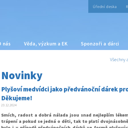
Úřední deska
R
O nás
Věda, výzkum a EK
Sponzoři a dárci
Všechny a
Novinky
Plyšoví medvídci jako předvánoční dárek pro
Děkujeme!
23.12.2024
Smích, radost a dobrá nálada jsou snad nejlepším léke
trápení a pokud se jedná o děti, tak to platí dvojnásobně
bylo i v případě předvánočních dárků ve formě plyšový