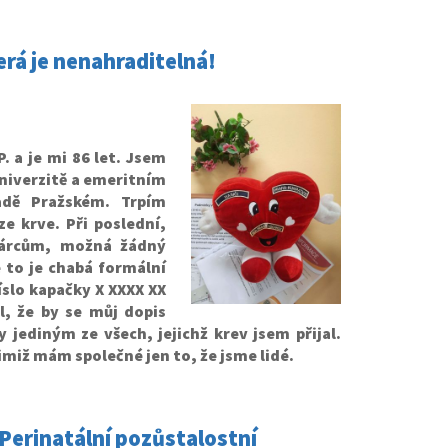
rá je nenahraditelná!
. a je mi 86 let. Jsem
niverzitě a emeritním
adě Pražském. Trpím
e krve. Při poslední,
dárcům, možná žádný
 to je chabá formální
slo kapačky X XXXX XX
, že by se můj dopis
 jediným ze všech, jejichž krev jsem přijal.
nimiž mám společné jen to, že jsme lidé.
 Perinatální pozůstalostní