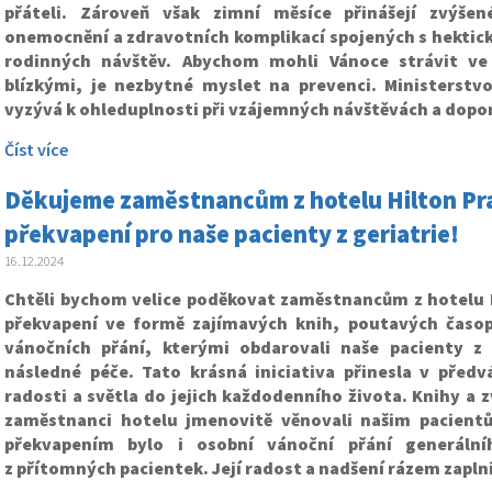
přáteli. Zároveň však zimní měsíce přinášejí zvýšené
onemocnění a zdravotních komplikací spojených s hekti
rodinných návštěv. Abychom mohli Vánoce strávit ve
blízkými, je nezbytné myslet na prevenci. Ministerstv
vyzývá k ohleduplnosti při vzájemných návštěvách a dopor
Číst více
Děkujeme zaměstnancům z hotelu Hilton Pra
překvapení pro naše pacienty z geriatrie!
16.12.2024
Chtěli bychom velice poděkovat zaměstnancům z hotelu 
překvapení ve formě zajímavých knih, poutavých časopi
vánočních přání, kterými obdarovali naše pacienty z 
následné péče. Tato krásná iniciativa přinesla v pře
radosti a světla do jejich každodenního života. Knihy a z
zaměstnanci hotelu jmenovitě věnovali našim pacient
překvapením bylo i osobní vánoční přání generální
z přítomných pacientek. Její radost a nadšení rázem zapln